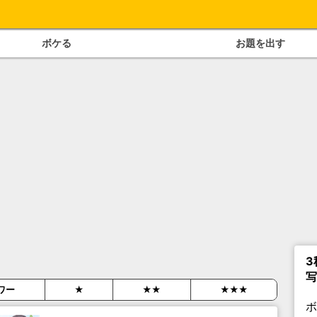
ボケる
お題を出す
3
写
ワー
★
★★
★★★