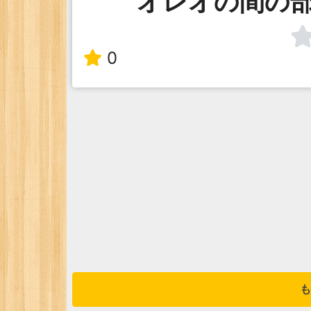
オレオの間の
0
も