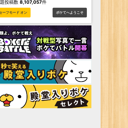
お題投稿数
8,107,057
件
セーフモード オン
ボケてへようこそ