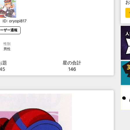
ょ
ID:
oryopi817
ーザー通報
性別
男性
お題
星の合計
45
146