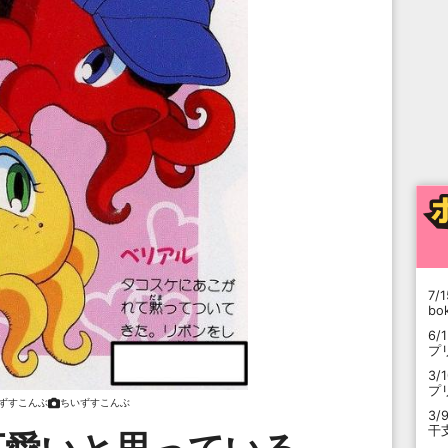
7/1
b
6/
プ
3/
プ
ずすこんぶ
ちいずすこんぶ
3/
干