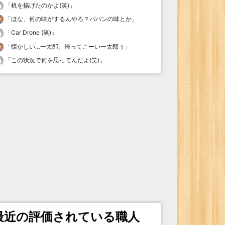
「
机を揚げたのかよ(笑)
」
「
ほな、何の味がするんやろ？パパンの味とか
」
「
Car Drone (笑)
」
「
懐かしい…一太郎。帰ってこーい一太郎ぅ
」
「
この状況で何を思ってんだよ(笑)
」
最近の評価されている職人