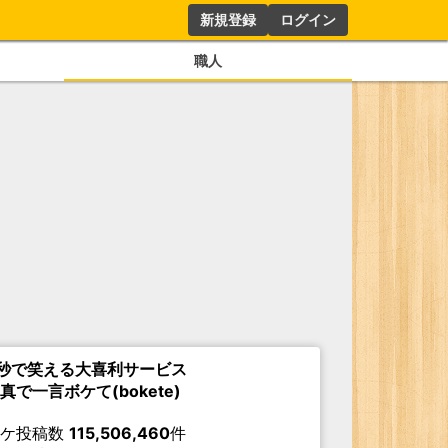
新規登録
ログイン
職人
秒で笑える大喜利サービス
真で一言ボケて(bokete)
ボケ投稿数
115,506,460
件