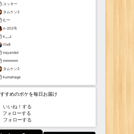
ユッキー
タムケン2
むー
n-202号
k___z
i1lx8
nayandol
mmmmm
タムケン2
kumahage
すすめのボケを毎日お届け
いいね！する
フォローする
フォローする