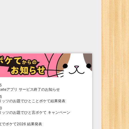
5
oketeアプリ サービス終了のお知らせ
15
リッツのお題でひとことボケて結果発表
10
リッツのお題でひと言ボケて キャンペーン
9
支でボケて2026 結果発表