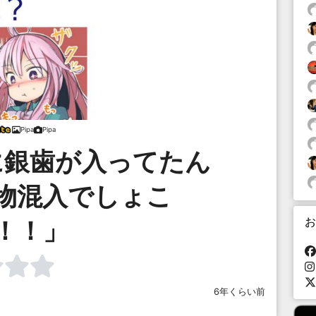
Pipa
Pipa
に銀歯が入ってたん
物混入でしょこ
お
！！」
6年くらい前