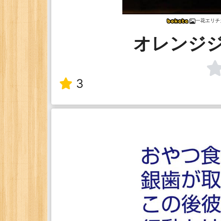
一花エリチ
オレンジ
3