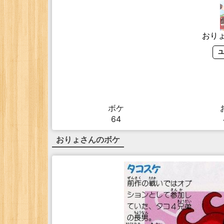
おり
ユ
ボケ
64
おりょ
さんのボケ