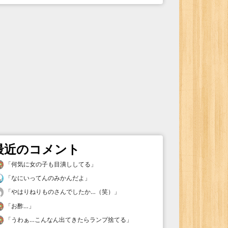
最近のコメント
「
何気に女の子も目潰ししてる
」
「
なにいってんのみかんだよ
」
「
やはりねりものさんでしたか…（笑）
」
「
お酢…
」
「
うわぁ…こんなん出てきたらランプ捨てる
」