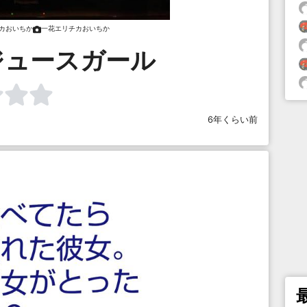
カおいちか
一花エリチカおいちか
ジュースガール
6年くらい前