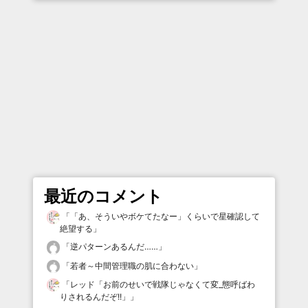
最近のコメント
「
「あ、そういやボケてたなー」くらいで星確認して
絶望する
」
「
逆パターンあるんだ……
」
「
若者～中間管理職の肌に合わない
」
「
レッド「お前のせいで戦隊じゃなくて変_態呼ばわ
りされるんだぞ!!」
」