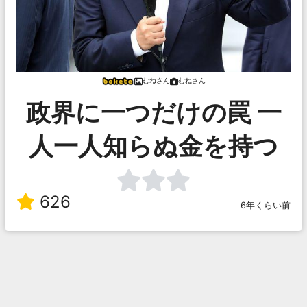
むねさん
むねさん
政界に一つだけの罠 一
人一人知らぬ金を持つ
626
6年くらい前