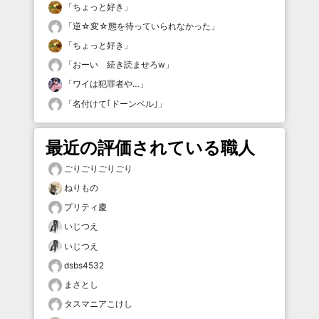
「
ちょっと好き
」
「
逆☆変☆態を待っていられなかった
」
「
ちょっと好き
」
「
おーい 続き読ませろw
」
「
ワイは犯罪者や…
」
「
名付けて｢ドーンベル｣
」
最近の評価されている職人
ごりごりごりごり
ねりもの
プリティ慶
いじつえ
いじつえ
dsbs4532
まさとし
タスマニアこけし