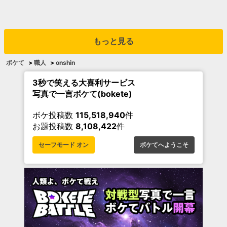
もっと見る
ボケて
>
職人
>
onshin
3秒で笑える大喜利サービス
写真で一言ボケて(bokete)
ボケ投稿数
115,518,940
件
お題投稿数
8,108,422
件
セーフモード オン
ボケてへようこそ