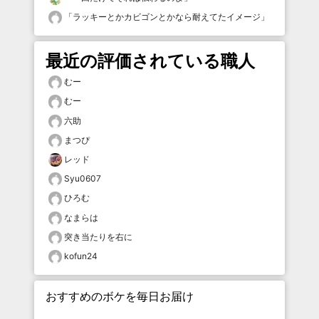
「
ラッキーとかカビゴンとかなら耐えてたイメージ
」
最近の評価されている職人
むー
むー
六助
まつぴ
レッド
Syu0607
ひろむ
なまらは
突き当たりを右に
kofun24
おすすめのボケを毎日お届け