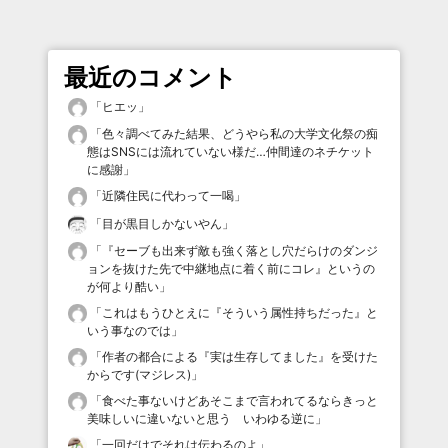
最近のコメント
「
ヒエッ
」
「
色々調べてみた結果、どうやら私の大学文化祭の痴
態はSNSには流れていない様だ…仲間達のネチケット
に感謝
」
「
近隣住民に代わって一喝
」
「
目が黒目しかないやん
」
「
『セーブも出来ず敵も強く落とし穴だらけのダンジ
ョンを抜けた先で中継地点に着く前にコレ』というの
が何より酷い
」
「
これはもうひとえに『そういう属性持ちだった』と
いう事なのでは
」
「
作者の都合による『実は生存してました』を受けた
からです(マジレス)
」
「
食べた事ないけどあそこまで言われてるならきっと
美味しいに違いないと思う いわゆる逆に
」
「
一回だけでそれは伝わるのよ
」