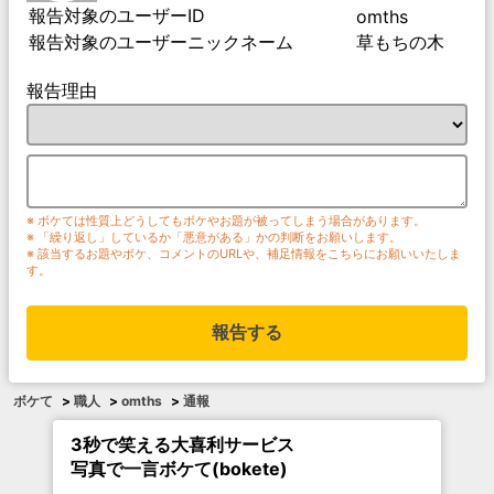
報告対象のユーザーID
omths
報告対象のユーザーニックネーム
草もちの木
報告理由
※ ボケては性質上どうしてもボケやお題が被ってしまう場合があります。
※ 「繰り返し」しているか「悪意がある」かの判断をお願いします。
※ 該当するお題やボケ、コメントのURLや、補足情報をこちらにお願いいたしま
す。
報告する
ボケて
>
職人
>
omths
>
通報
3秒で笑える大喜利サービス
写真で一言ボケて(bokete)