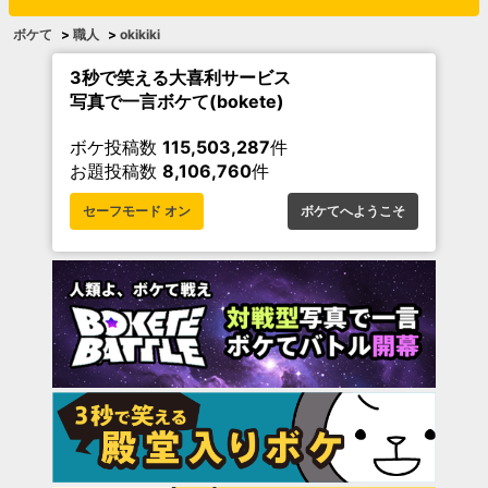
ボケて
>
職人
>
okikiki
3秒で笑える大喜利サービス
写真で一言ボケて(bokete)
ボケ投稿数
115,503,287
件
お題投稿数
8,106,760
件
セーフモード オン
ボケてへようこそ