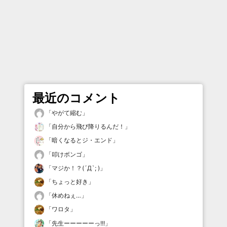
最近のコメント
「
やがて縮む
」
「
自分から飛び降りるんだ！
」
「
暗くなるとジ・エンド
」
「
叩けボンゴ
」
「
マジか！？(´Д`; )
」
「
ちょっと好き
」
「
休めねぇ…
」
「
ワロタ
」
「
先生ーーーーーっ!!!
」