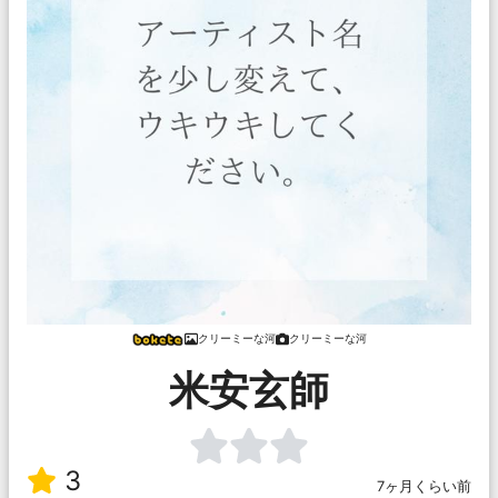
クリーミーな河
クリーミーな河
米安玄師
3
7ヶ月くらい前