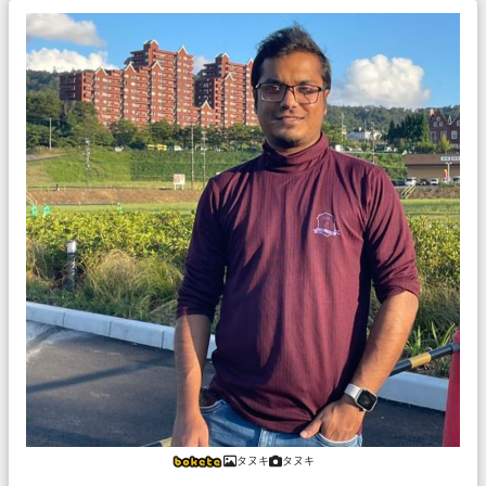
タヌキ
タヌキ