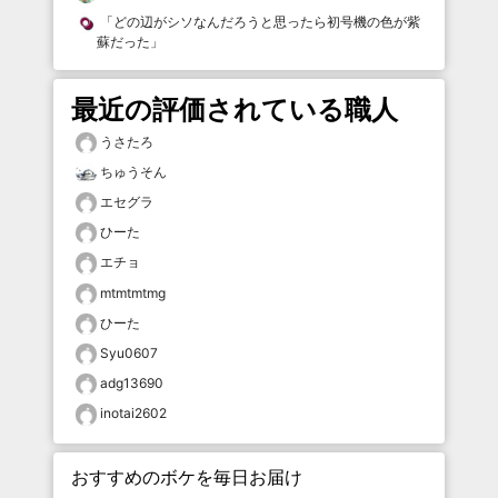
「
どの辺がシソなんだろうと思ったら初号機の色が紫
蘇だった
」
最近の評価されている職人
うさたろ
ちゅうそん
エセグラ
ひーた
エチョ
mtmtmtmg
ひーた
Syu0607
adg13690
inotai2602
おすすめのボケを毎日お届け