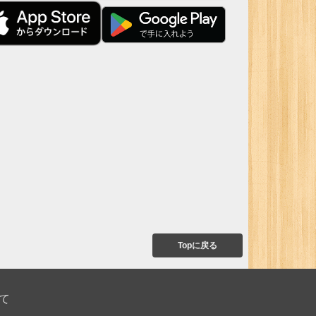
Topに戻る
て