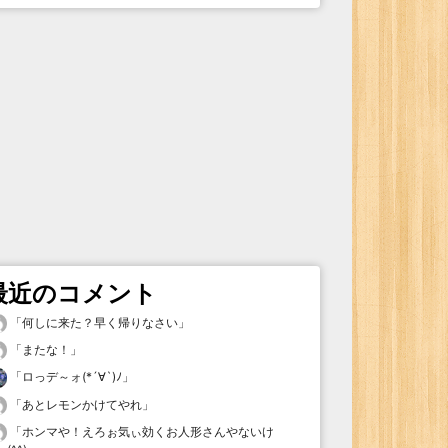
最近のコメント
「
何しに来た？早く帰りなさい
」
「
またな！
」
「
ロっデ～ォ(*´∀`)ﾉ
」
「
あとレモンかけてやれ
」
「
ホンマや！えろぉ気ぃ効くお人形さんやないけ