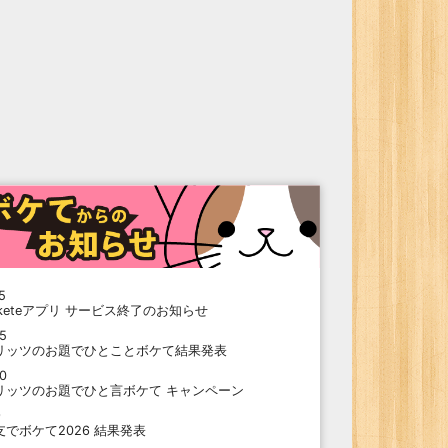
5
oketeアプリ サービス終了のお知らせ
15
リッツのお題でひとことボケて結果発表
10
リッツのお題でひと言ボケて キャンペーン
9
支でボケて2026 結果発表