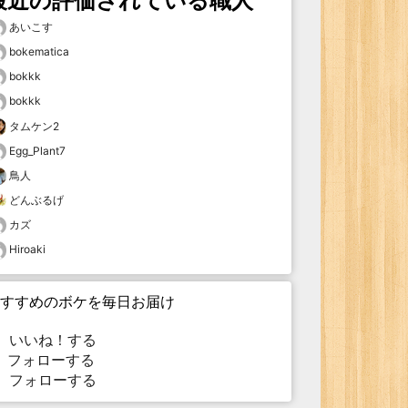
最近の評価されている職人
あいこす
bokematica
bokkk
bokkk
タムケン2
Egg_Plant7
鳥人
どんぶるげ
カズ
Hiroaki
すすめのボケを毎日お届け
いいね！する
フォローする
フォローする