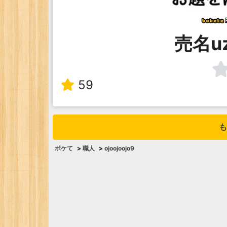
売名u
59
も
ボケて
>
職人
>
ojoojoojo9