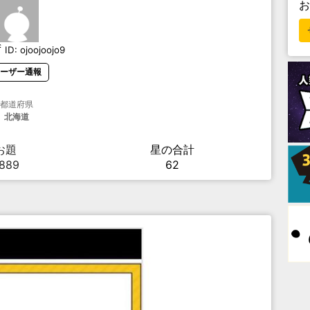
ず
ID:
ojoojoojo9
ーザー通報
都道府県
北海道
お題
星の合計
,889
62