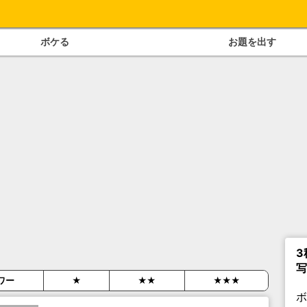
ボケる
お題を出す
3
写
ワー
★
★★
★★★