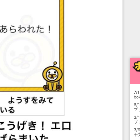
7/1
b
6/
プ
3/
プ
3/
干