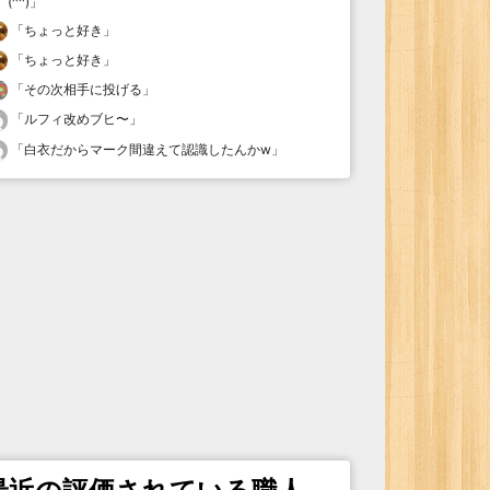
(^^)
」
「
ちょっと好き
」
「
ちょっと好き
」
「
その次相手に投げる
」
「
ルフィ改めブヒ〜
」
「
白衣だからマーク間違えて認識したんかw
」