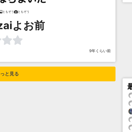
ともぞう
ともぞう
zaiよお前
9年くらい前
っと見る