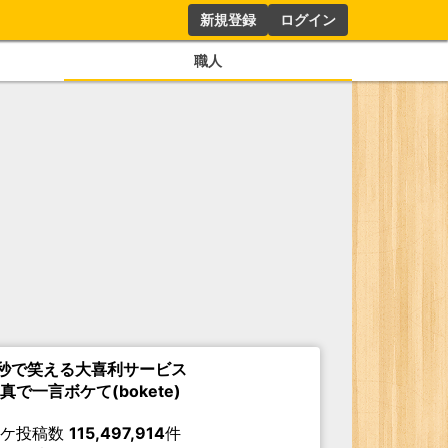
新規登録
ログイン
職人
秒で笑える大喜利サービス
真で一言ボケて(bokete)
ボケ投稿数
115,497,914
件