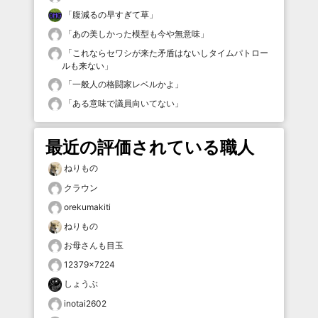
「
腹減るの早すぎて草
」
「
あの美しかった模型も今や無意味
」
「
これならセワシが来た矛盾はないしタイムパトロー
ルも来ない
」
「
一般人の格闘家レベルかよ
」
「
ある意味で議員向いてない
」
最近の評価されている職人
ねりもの
クラウン
orekumakiti
ねりもの
お母さんも目玉
12379×7224
しょうぶ
inotai2602