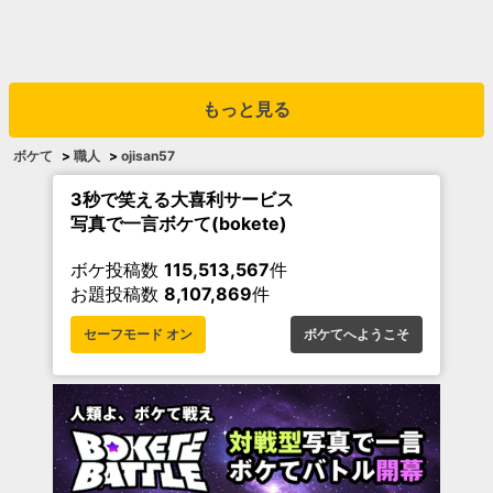
もっと見る
ボケて
>
職人
>
ojisan57
3秒で笑える大喜利サービス
写真で一言ボケて(bokete)
ボケ投稿数
115,513,567
件
お題投稿数
8,107,869
件
セーフモード オン
ボケてへようこそ