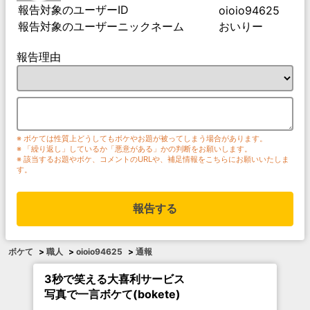
報告対象のユーザーID
oioio94625
報告対象のユーザーニックネーム
おいりー
報告理由
※ ボケては性質上どうしてもボケやお題が被ってしまう場合があります。
※ 「繰り返し」しているか「悪意がある」かの判断をお願いします。
※ 該当するお題やボケ、コメントのURLや、補足情報をこちらにお願いいたしま
す。
報告する
ボケて
>
職人
>
oioio94625
>
通報
3秒で笑える大喜利サービス
写真で一言ボケて(bokete)