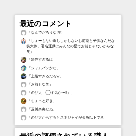
最近のコメント
「
なんでだろうな(笑)
」
「
しょーもない返ししかしないお前割と子供なんだな
笑大体、署名運動はみんなの星でお前じゃないからな
笑
」
「
冷静すぎるは
」
「
ジャムパンかな
」
「
上級すぎるだろw
」
「
お前もな笑
」
「
のび太「◯す気か〜!!」
」
「
ちょっと好き
」
「
及川奈央だね
」
「
のび太からするとスネジャイが金魚以下で草
」