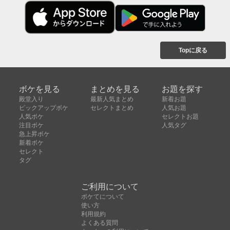
Topに戻る
ボケを見る
まとめを見る
お題を探す
殿堂入り
最新人気まとめ
新着お題
ピックアップボケ
セレクトまとめ
人気お題
人気ボケ
セレクトお題
注目ボケ
人気タグ
急上昇ボケ
新着ボケ
セレクト
タグ
ご利用について
ボケてについて
使い方
利用規約
よくある質問