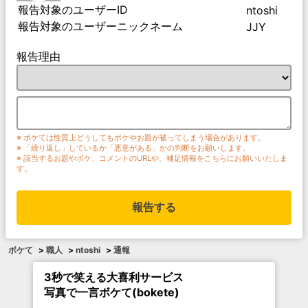
報告対象のユーザーID
ntoshi
報告対象のユーザーニックネーム
JJY
報告理由
※ ボケては性質上どうしてもボケやお題が被ってしまう場合があります。
※ 「繰り返し」しているか「悪意がある」かの判断をお願いします。
※ 該当するお題やボケ、コメントのURLや、補足情報をこちらにお願いいたしま
す。
報告する
ボケて
>
職人
>
ntoshi
>
通報
3秒で笑える大喜利サービス
写真で一言ボケて(bokete)