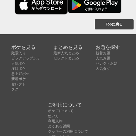
Topに戻る
ボケを見る
まとめを見る
お題を探す
殿堂入り
最新人気まとめ
新着お題
ピックアップボケ
セレクトまとめ
人気お題
人気ボケ
セレクトお題
注目ボケ
人気タグ
急上昇ボケ
新着ボケ
セレクト
タグ
ご利用について
ボケてについて
使い方
利用規約
よくある質問
クッキーの利用について