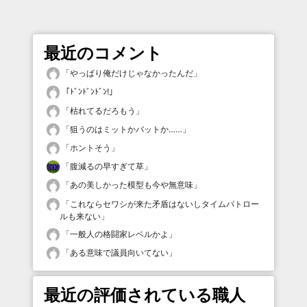
最近のコメント
「
やっぱり俺だけじゃなかったんだ
」
「
ﾄﾞﾝﾄﾞﾝﾄﾞﾝ!
」
「
枯れてるだろもう
」
「
狙うのはミットかバットか……
」
「
ホントそう
」
「
腹減るの早すぎて草
」
「
あの美しかった模型も今や無意味
」
「
これならセワシが来た矛盾はないしタイムパトロー
ルも来ない
」
「
一般人の格闘家レベルかよ
」
「
ある意味で議員向いてない
」
最近の評価されている職人