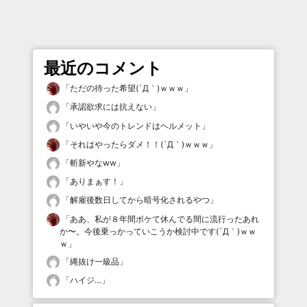
最近のコメント
「
ただの待った希望(´Д｀)ｗｗｗ
」
「
承認欲求には抗えない
」
「
いやいや今のトレンドはヘルメット
」
「
それはやったらダメ！！(´Д｀)ｗｗｗ
」
「
斬新やなww
」
「
ありまぁす！
」
「
解雇後数日してから暗号化されるやつ
」
「
ああ、私が８年間ボケて休んでる間に流行ったあれ
か〜。今後乗っかっていこうか検討中です(´Д｀)ｗｗ
ｗ
」
「
縄抜け一級品
」
「
ハイジ…
」