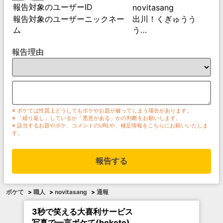
報告対象のユーザーID
novitasang
報告対象のユーザーニックネー
出川！くぎゅうう
ム
う…
報告理由
※ ボケては性質上どうしてもボケやお題が被ってしまう場合があります。
※ 「繰り返し」しているか「悪意がある」かの判断をお願いします。
※ 該当するお題やボケ、コメントのURLや、補足情報をこちらにお願いいたしま
す。
報告する
ボケて
>
職人
>
novitasang
>
通報
3秒で笑える大喜利サービス
写真で一言ボケて(bokete)