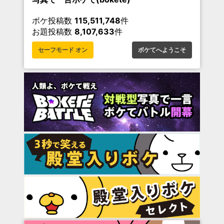
ボケ投稿数
115,511,748
件
お題投稿数
8,107,633
件
セーフモード オン
ボケてへようこそ