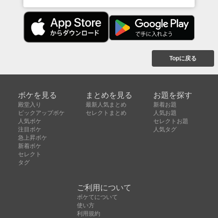
Topに戻る
ボケを見る
まとめを見る
お題を探す
殿堂入り
最新人気まとめ
新着お題
ピックアップボケ
セレクトまとめ
人気お題
人気ボケ
セレクトお題
注目ボケ
人気タグ
急上昇ボケ
新着ボケ
セレクト
タグ
ご利用について
ボケてについて
使い方
利用規約