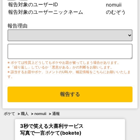
報告対象のユーザーID
nomuii
報告対象のユーザーニックネーム
のむぞう
報告理由
※ ボケては性質上どうしてもボケやお題が被ってしまう場合があります。
※ 「繰り返し」しているか「悪意がある」かの判断をお願いします。
※ 該当するお題やボケ、コメントのURLや、補足情報をこちらにお願いいたしま
す。
報告する
ボケて
>
職人
>
nomuii
>
通報
3秒で笑える大喜利サービス
写真で一言ボケて(bokete)