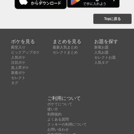
Topに戻る
ボケを見る
まとめを見る
お題を探す
殿堂入り
最新人気まとめ
新着お題
ピックアップボケ
セレクトまとめ
人気お題
人気ボケ
セレクトお題
注目ボケ
人気タグ
急上昇ボケ
新着ボケ
セレクト
タグ
ご利用について
ボケてについて
使い方
利用規約
よくある質問
クッキーの利用について
お問い合わせ