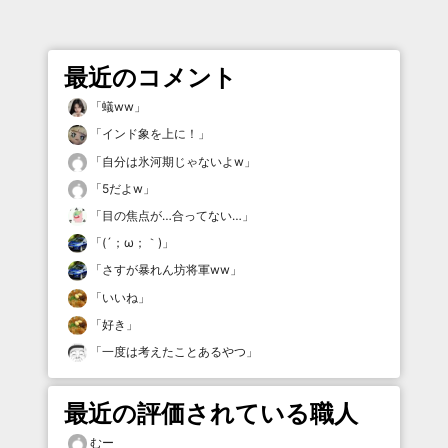
最近のコメント
「
蟻ww
」
「
インド象を上に！
」
「
自分は氷河期じゃないよw
」
「
5だよw
」
「
目の焦点が…合ってない…
」
「
(´；ω；｀)
」
「
さすが暴れん坊将軍ww
」
「
いいね
」
「
好き
」
「
一度は考えたことあるやつ
」
最近の評価されている職人
むー