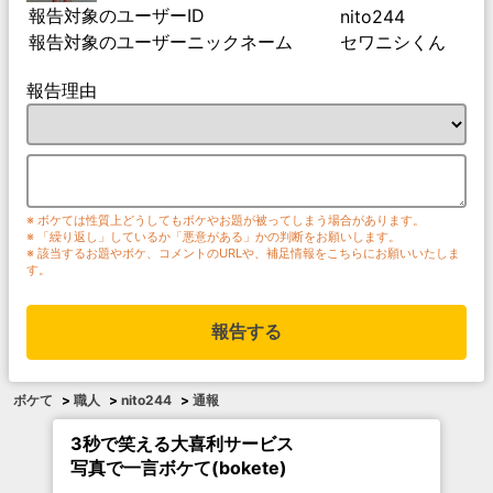
報告対象のユーザーID
nito244
報告対象のユーザーニックネーム
セワニシくん
報告理由
※ ボケては性質上どうしてもボケやお題が被ってしまう場合があります。
※ 「繰り返し」しているか「悪意がある」かの判断をお願いします。
※ 該当するお題やボケ、コメントのURLや、補足情報をこちらにお願いいたしま
す。
報告する
ボケて
>
職人
>
nito244
>
通報
3秒で笑える大喜利サービス
写真で一言ボケて(bokete)