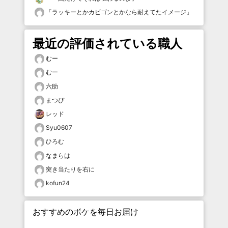
「
ラッキーとかカビゴンとかなら耐えてたイメージ
」
最近の評価されている職人
むー
むー
六助
まつぴ
レッド
Syu0607
ひろむ
なまらは
突き当たりを右に
kofun24
おすすめのボケを毎日お届け