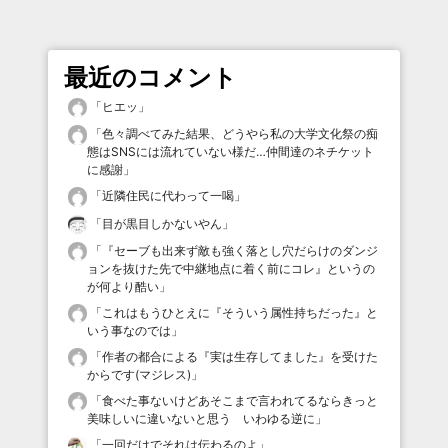
最近のコメント
「
ヒエッ
」
「
色々調べてみた結果、どうやら私の大学文化祭の痴
態はSNSには流れていない様だ…仲間達のネチケット
に感謝
」
「
近隣住民に代わって一喝
」
「
目が黒目しかないやん
」
「
『セーブも出来ず敵も強く落とし穴だらけのダンジ
ョンを抜けた先で中継地点に着く前にコレ』というの
が何より酷い
」
「
これはもうひとえに『そういう属性持ちだった』と
いう事なのでは
」
「
作者の都合による『実は生存してました』を受けた
からです(マジレス)
」
「
食べた事ないけどあそこまで言われてるならきっと
美味しいに違いないと思う いわゆる逆に
」
「
一回だけでそれは伝わるのよ
」