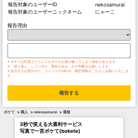
報告対象のユーザーID
nekosamurai
報告対象のユーザーニックネーム
にゃーこ
報告理由
※ ボケては性質上どうしてもボケやお題が被ってしまう場合があります。
※ 「繰り返し」しているか「悪意がある」かの判断をお願いします。
※ 該当するお題やボケ、コメントのURLや、補足情報をこちらにお願いいたしま
す。
報告する
ボケて
>
職人
>
nekosamurai
>
通報
3秒で笑える大喜利サービス
写真で一言ボケて(bokete)