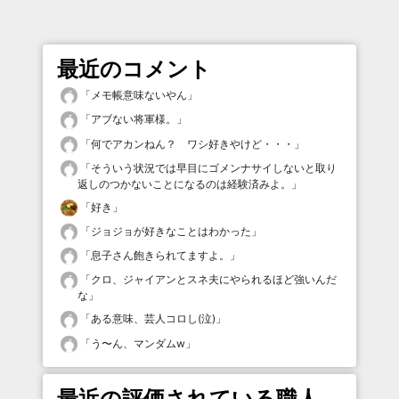
最近のコメント
「
メモ帳意味ないやん
」
「
アブない将軍様。
」
「
何でアカンねん？ ワシ好きやけど・・・
」
「
そういう状況では早目にゴメンナサイしないと取り
返しのつかないことになるのは経験済みよ。
」
「
好き
」
「
ジョジョが好きなことはわかった
」
「
息子さん飽きられてますよ。
」
「
クロ、ジャイアンとスネ夫にやられるほど強いんだ
な
」
「
ある意味、芸人コロし(泣)
」
「
う〜ん、マンダムw
」
最近の評価されている職人