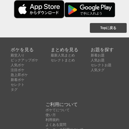
Topに戻る
ボケを見る
まとめを見る
お題を探す
殿堂入り
最新人気まとめ
新着お題
ピックアップボケ
セレクトまとめ
人気お題
人気ボケ
セレクトお題
注目ボケ
人気タグ
急上昇ボケ
新着ボケ
セレクト
タグ
ご利用について
ボケてについて
使い方
利用規約
よくある質問