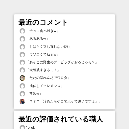
最近のコメント
「
チョコ食べ過ぎw
」
「
あるあるw
」
「
しばらく立ち直れない(泣)
」
「
ウソこくでねぇw
」
「
あそこに野生のブーピッグがおるじゃろ？
」
「
大袈裟すぎるっ！
」
「
ただの暴れん坊でワロタ
」
「
成仏してクレメンス
」
「
常習w
」
「
？？？「諦めたらそこでボケて終了ですよ」
」
最近の評価されている職人
1o_ok