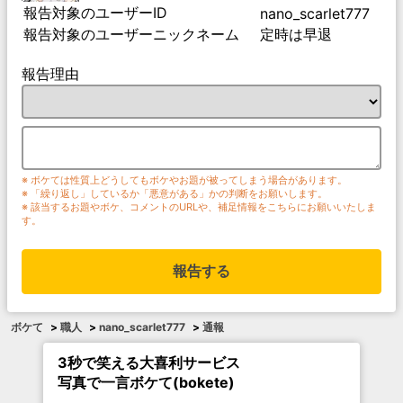
報告対象のユーザーID
nano_scarlet777
報告対象のユーザーニックネーム
定時は早退
報告理由
※ ボケては性質上どうしてもボケやお題が被ってしまう場合があります。
※ 「繰り返し」しているか「悪意がある」かの判断をお願いします。
※ 該当するお題やボケ、コメントのURLや、補足情報をこちらにお願いいたしま
す。
報告する
ボケて
>
職人
>
nano_scarlet777
>
通報
3秒で笑える大喜利サービス
写真で一言ボケて(bokete)