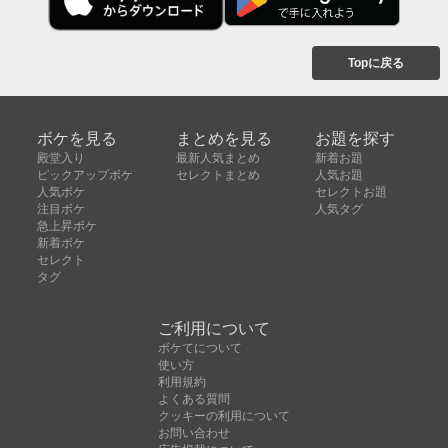
Topに戻る
ボケを見る
まとめを見る
お題を探す
殿堂入り
最新人気まとめ
新着お題
ピックアップボケ
セレクトまとめ
人気お題
人気ボケ
セレクトお題
注目ボケ
人気タグ
急上昇ボケ
新着ボケ
セレクト
タグ
ご利用について
ボケてについて
使い方
利用規約
よくある質問
クッキーの利用について
お問い合わせ