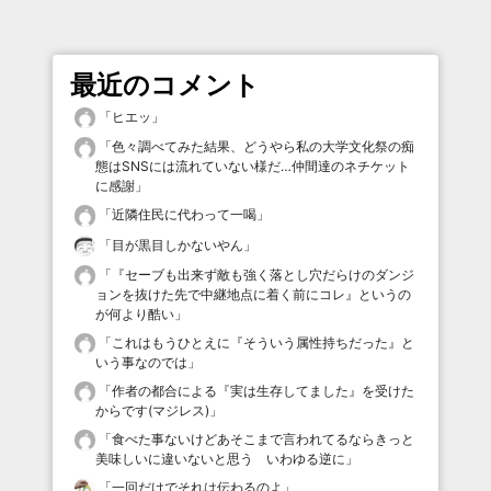
最近のコメント
「
ヒエッ
」
「
色々調べてみた結果、どうやら私の大学文化祭の痴
態はSNSには流れていない様だ…仲間達のネチケット
に感謝
」
「
近隣住民に代わって一喝
」
「
目が黒目しかないやん
」
「
『セーブも出来ず敵も強く落とし穴だらけのダンジ
ョンを抜けた先で中継地点に着く前にコレ』というの
が何より酷い
」
「
これはもうひとえに『そういう属性持ちだった』と
いう事なのでは
」
「
作者の都合による『実は生存してました』を受けた
からです(マジレス)
」
「
食べた事ないけどあそこまで言われてるならきっと
美味しいに違いないと思う いわゆる逆に
」
「
一回だけでそれは伝わるのよ
」