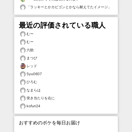
「
ラッキーとかカビゴンとかなら耐えてたイメージ
」
最近の評価されている職人
むー
むー
六助
まつぴ
レッド
Syu0607
ひろむ
なまらは
突き当たりを右に
kofun24
おすすめのボケを毎日お届け