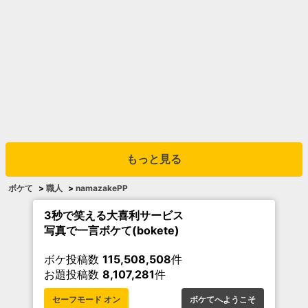
もっと見る
ボケて
>
職人
>
namazakePP
3秒で笑える大喜利サービス
写真で一言ボケて(bokete)
ボケ投稿数
115,508,508
件
お題投稿数
8,107,281
件
セーフモード オン
ボケてへようこそ