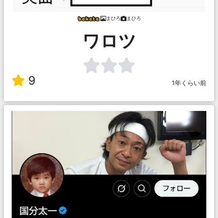
まひろ
まひろ
ワロツ
9
1年くらい前