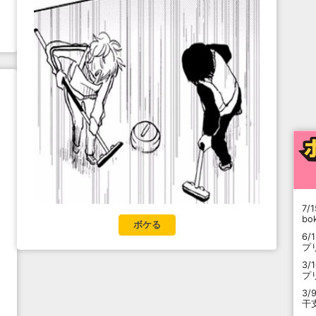
7/1
b
ボケる
6/
プ
3/
プ
3/
干