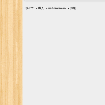
ボケて
>
職人
>
naitenkinkan
>
お題