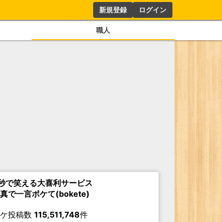
新規登録
ログイン
職人
秒で笑える大喜利サービス
真で一言ボケて(bokete)
ボケ投稿数
115,511,748
件