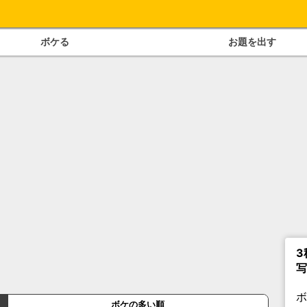
ボケる
お題を出す
3
写
ボケの多い順