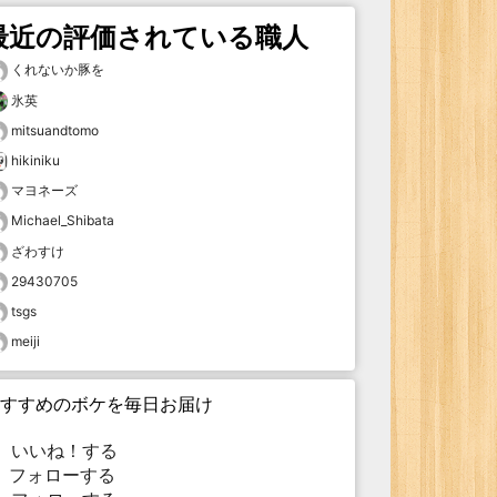
最近の評価されている職人
くれないか豚を
氷英
mitsuandtomo
hikiniku
マヨネーズ
Michael_Shibata
ざわすけ
29430705
tsgs
meiji
すすめのボケを毎日お届け
いいね！する
フォローする