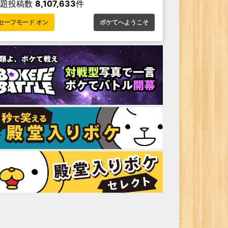
お題投稿数
8,107,633
件
セーフモード オン
ボケてへようこそ