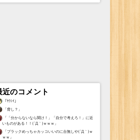
最近のコメント
「
ﾔﾗｼｲ
」
「
脅し？
」
「
「分からないなら聞け！」「自分で考えろ！」に近
いものがある！！(´Д｀)ｗｗｗ
」
「
ブラックめっちゃカッコいいのに台無しや(´Д｀)ｗ
ｗｗ
」