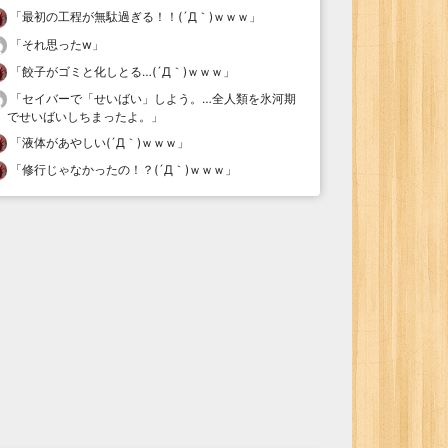
「
最初の工程が無駄過ぎる！！(´Д｀)ｗｗｗ
」
「
それ思ったw
」
「
餃子がゴミと化しとる…(´Д｀)ｗｗｗ
」
「
セイバーで「せいばい」しよう。…全人類を氷河期
でせいばいしちまったよ。
」
「
液体があやしい(´Д｀)ｗｗｗ
」
「
修行じゃなかったの！？(´Д｀)ｗｗｗ
」