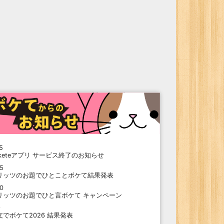
5
oketeアプリ サービス終了のお知らせ
15
リッツのお題でひとことボケて結果発表
10
リッツのお題でひと言ボケて キャンペーン
9
支でボケて2026 結果発表