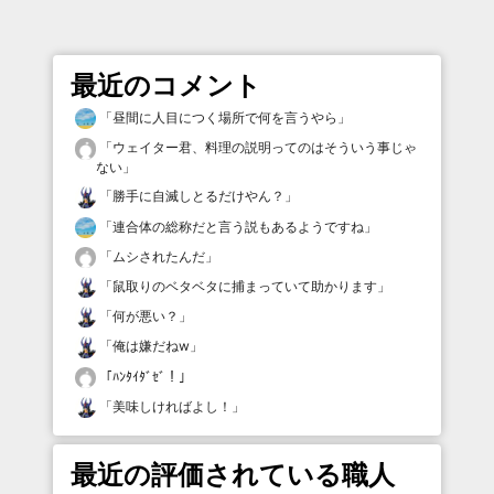
最近のコメント
「
昼間に人目につく場所で何を言うやら
」
「
ウェイター君、料理の説明ってのはそういう事じゃ
ない
」
「
勝手に自滅しとるだけやん？
」
「
連合体の総称だと言う説もあるようですね
」
「
ムシされたんだ
」
「
鼠取りのベタベタに捕まっていて助かります
」
「
何が悪い？
」
「
俺は嫌だねw
」
「
ﾊﾝﾀｲﾀﾞｾﾞ！
」
「
美味しければよし！
」
最近の評価されている職人