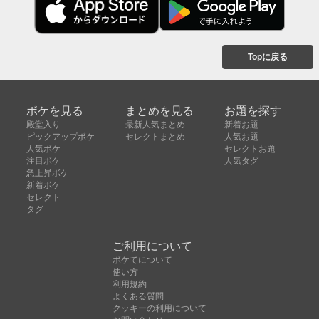
Topに戻る
ボケを見る
まとめを見る
お題を探す
殿堂入り
最新人気まとめ
新着お題
ピックアップボケ
セレクトまとめ
人気お題
人気ボケ
セレクトお題
注目ボケ
人気タグ
急上昇ボケ
新着ボケ
セレクト
タグ
ご利用について
ボケてについて
使い方
利用規約
よくある質問
クッキーの利用について