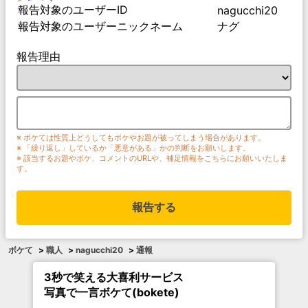
報告対象のユーザーID
nagucchi20
報告対象のユーザーニックネーム
ナグ
報告理由
※ ボケては性質上どうしてもボケやお題が被ってしまう場合があります。
※ 「繰り返し」しているか「悪意がある」かの判断をお願いします。
※ 該当するお題やボケ、コメントのURLや、補足情報をこちらにお願いいたしま
す。
報告する
ボケて
>
職人
>
nagucchi20
>
通報
3秒で笑える大喜利サービス
写真で一言ボケて(bokete)