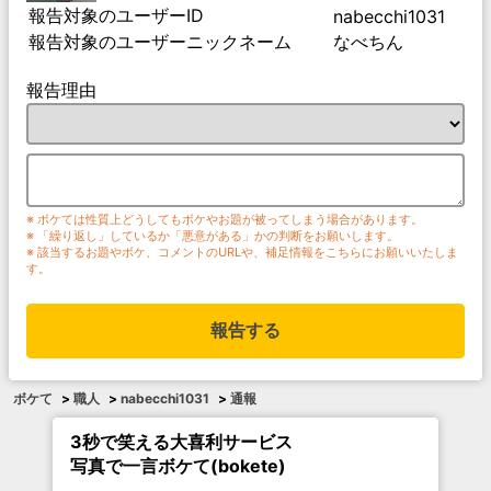
報告対象のユーザーID
nabecchi1031
報告対象のユーザーニックネーム
なべちん
報告理由
※ ボケては性質上どうしてもボケやお題が被ってしまう場合があります。
※ 「繰り返し」しているか「悪意がある」かの判断をお願いします。
※ 該当するお題やボケ、コメントのURLや、補足情報をこちらにお願いいたしま
す。
報告する
ボケて
>
職人
>
nabecchi1031
>
通報
3秒で笑える大喜利サービス
写真で一言ボケて(bokete)