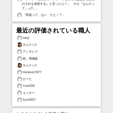
のそれを凌駕する』と言ったら？」 キル「なんだっ
て…っ!?」
」
「
間違って、ない だと！？
」
最近の評価されている職人
meiji
タムケン2
アンタレス
絶。壊滅級
タムケン2
Haraken1977
ひーた
Yuto556
ユッキー
Syu0607