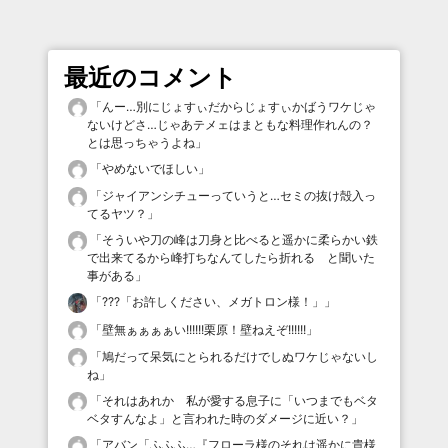
最近のコメント
「
んー…別にじょすぃだからじょすぃかばうワケじゃ
ないけどさ…じゃあテメェはまともな料理作れんの？
とは思っちゃうよね
」
「
やめないでほしい
」
「
ジャイアンシチューっていうと…セミの抜け殻入っ
てるヤツ？
」
「
そういや刀の峰は刀身と比べると遥かに柔らかい鉄
で出来てるから峰打ちなんてしたら折れる と聞いた
事がある
」
「
???「お許しください、メガトロン様！」
」
「
壁無ぁぁぁぁい!!!!!!栗原！壁ねえぞ!!!!!!
」
「
鳩だって呆気にとられるだけでしぬワケじゃないし
ね
」
「
それはあれか 私が愛する息子に「いつまでもベタ
ベタすんなよ」と言われた時のダメージに近い？
」
「
アバン「ふふふ…『フローラ様のそれは遥かに貴様