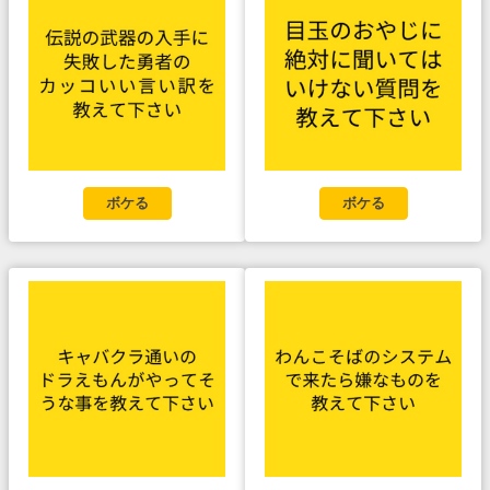
ボケる
ボケる