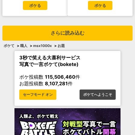
ボケる
ボケる
さらに読み込む
ボケて
>
職人
>
msx1000x
>
お題
3秒で笑える大喜利サービス
写真で一言ボケて(bokete)
ボケ投稿数
115,506,460
件
お題投稿数
8,107,281
件
セーフモード オン
ボケてへようこそ