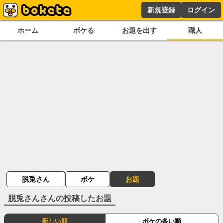
新規登録
ログイン
ホーム
ボケる
お題を出す
職人
脱兎さん
ボケ
お題
脱兎さん
さんの投稿したお題
新しい順
ボケの多い順