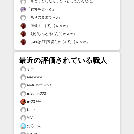
「
撃とうとしたらうとうとしてたんだね
」
「
女将を食べる
」
「
ありのままで～♪
」
「
律儀！！(´Д｀)ｗｗｗ
」
「
顔がしんどる(´Д｀)ｗｗｗ
」
「
あれは8割裏切られる(´Д｀)ｗｗｗ
」
最近の評価されている職人
すー
mmmmm
mofumofuwolf
rokuten223
n-202号
k___z
ViVi
たろごん