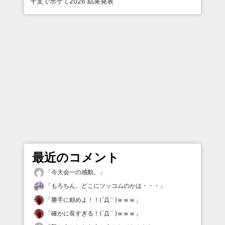
干支でボケて2026 結果発表
最近のコメント
「
今大会一の感動。
」
「
もろちん、どこにツッコムのかは・・・
」
「
勝手に頼めよ！！(´Д｀)ｗｗｗ
」
「
確かに長すぎる！(´Д｀)ｗｗｗ
」