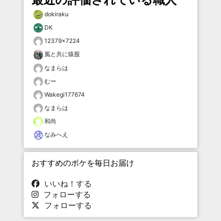
dokiraku
DK
12379×7224
風と共に猿股
なまらは
むー
Wakegi177674
なまらは
和尚
なみへえ
おすすめのボケを毎日お届け
いいね！する
フォローする
フォローする