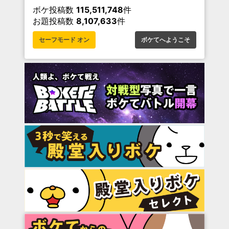
ボケ投稿数
115,511,748
件
お題投稿数
8,107,633
件
セーフモード オン
ボケてへようこそ