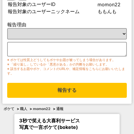
報告対象のユーザーID
momon22
報告対象のユーザーニックネーム
ももんも
報告理由
※ ボケては性質上どうしてもボケやお題が被ってしまう場合があります。
※ 「繰り返し」しているか「悪意がある」かの判断をお願いします。
※ 該当するお題やボケ、コメントのURLや、補足情報をこちらにお願いいたしま
す。
報告する
ボケて
>
職人
>
momon22
>
通報
3秒で笑える大喜利サービス
写真で一言ボケて(bokete)