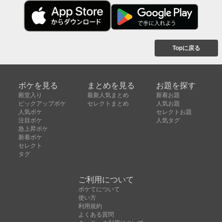
Topに戻る
ボケを見る
まとめを見る
お題を探す
殿堂入り
最新人気まとめ
新着お題
ピックアップボケ
セレクトまとめ
人気お題
人気ボケ
セレクトお題
注目ボケ
人気タグ
急上昇ボケ
新着ボケ
セレクト
タグ
ご利用について
ボケてについて
使い方
利用規約
よくある質問