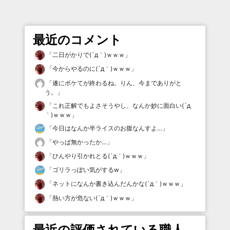
最近のコメント
「
二日がかりで(´д｀)ｗｗｗ
」
「
今からやるのに(´д｀)ｗｗｗ
」
「
遂にボケてが終わるね。りん、今までありがと
う。
」
「
これ正解でもよさそうやし、なんか妙に面白い(´д
｀)ｗｗｗ
」
「
今日はなんか半ライスのお腹なんすよ…
」
「
やっぱ無かったか…
」
「
ひんやり引かれとる(´д｀)ｗｗｗ
」
「
ゴリラっぽい気がするw
」
「
ネットになんか書き込んだんかな(´д｀)ｗｗｗ
」
「
熱い方が危ない(´д｀)ｗｗｗ
」
最近の評価されている職人