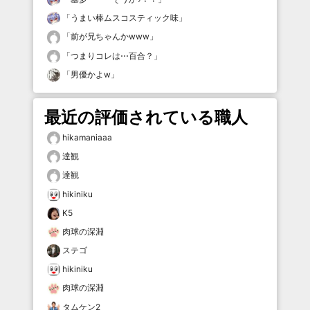
「
うまい棒ムスコスティック味
」
「
前が兄ちゃんかwww
」
「
つまりコレは⋯百合？
」
「
男優かよw
」
最近の評価されている職人
hikamaniaaa
達観
達観
hikiniku
K5
肉球の深淵
ステゴ
hikiniku
肉球の深淵
タムケン2