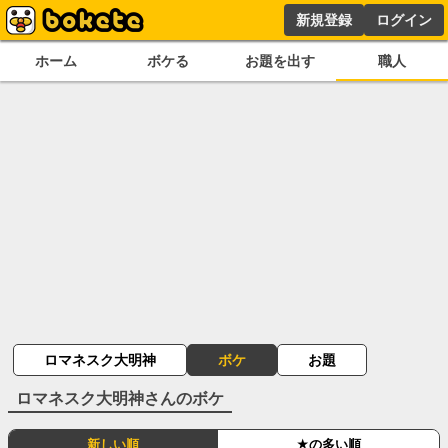
新規登録
ログイン
ホーム
ボケる
お題を出す
職人
ロマネスク大明神
ボケ
お題
ロマネスク大明神
さんのボケ
新しい順
★の多い順