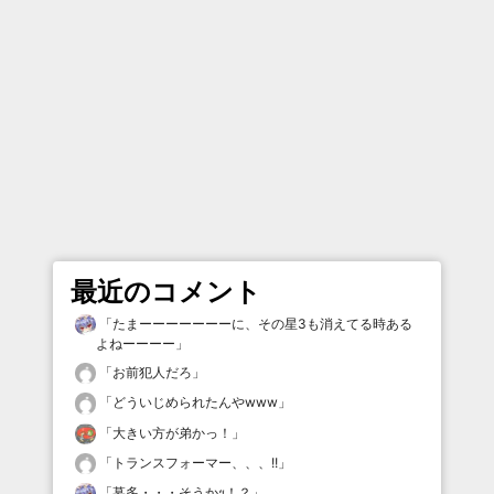
最近のコメント
「
たまーーーーーーーに、その星3も消えてる時ある
よねーーーー
」
「
お前犯人だろ
」
「
どういじめられたんやwww
」
「
大きい方が弟かっ！
」
「
トランスフォーマー、、、!!
」
「
墓多・・・そうかｯ！？
」