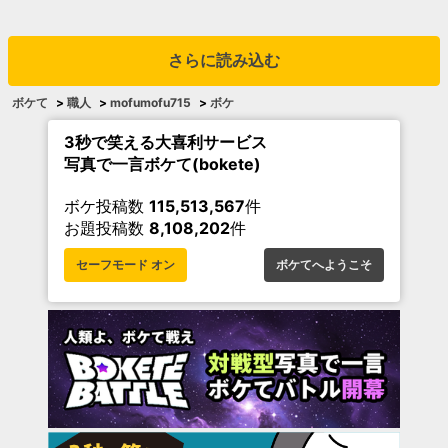
さらに読み込む
ボケて
>
職人
>
mofumofu715
>
ボケ
3秒で笑える大喜利サービス
写真で一言ボケて(bokete)
ボケ投稿数
115,513,567
件
お題投稿数
8,108,202
件
セーフモード オン
ボケてへようこそ