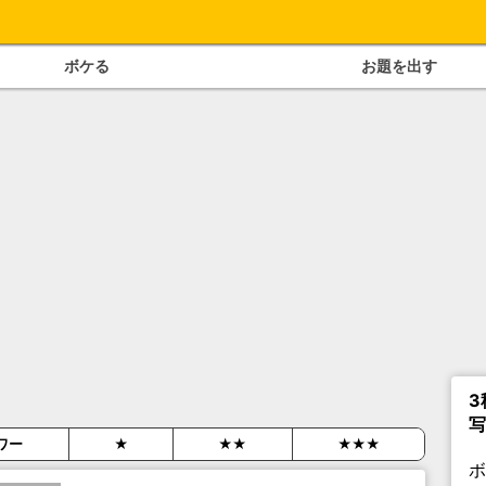
ボケる
お題を出す
3
写
ワー
★
★★
★★★