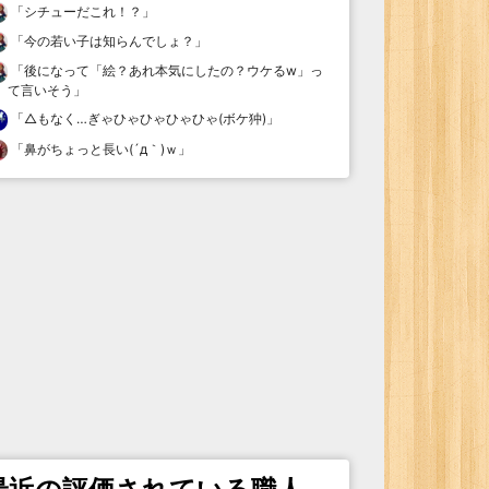
「
シチューだこれ！？
」
「
今の若い子は知らんでしょ？
」
「
後になって「絵？あれ本気にしたの？ウケるw」っ
て言いそう
」
「
△もなく…ぎゃひゃひゃひゃひゃ(ボケ狆)
」
「
鼻がちょっと長い(´д｀)ｗ
」