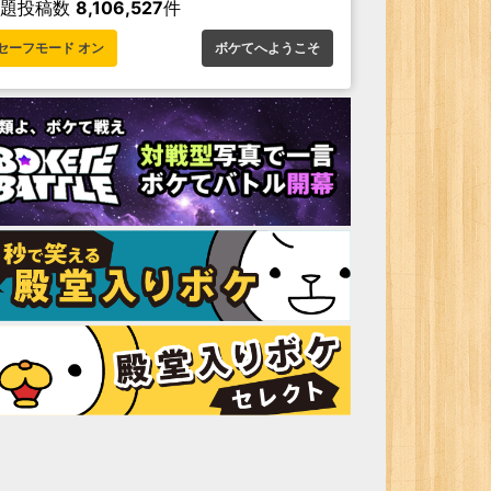
お題投稿数
8,106,527
件
セーフモード オン
ボケてへようこそ