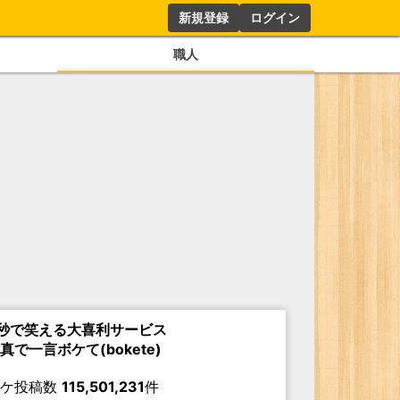
新規登録
ログイン
職人
秒で笑える大喜利サービス
真で一言ボケて(bokete)
ボケ投稿数
115,501,231
件