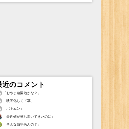
最近のコメント
「
おやま遊園地かな？
」
「
映画化してて草
」
「
ポキムン
」
「
最近値が落ち着いてきたのに
」
「
そんな苗字あんの？
」