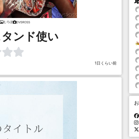
むろぼ
DVSROSS
スタンド使い
1日くらい前
お