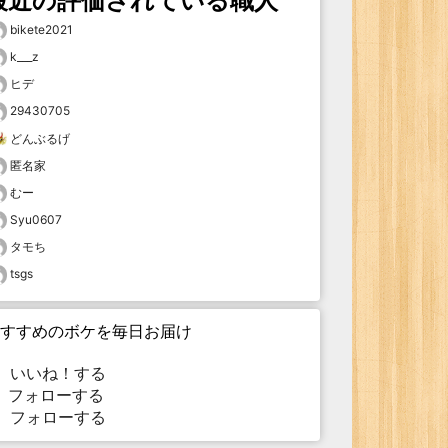
最近の評価されている職人
bikete2021
k___z
ヒデ
29430705
どんぶるげ
匿名家
むー
Syu0607
タモち
tsgs
すすめのボケを毎日お届け
いいね！する
フォローする
フォローする