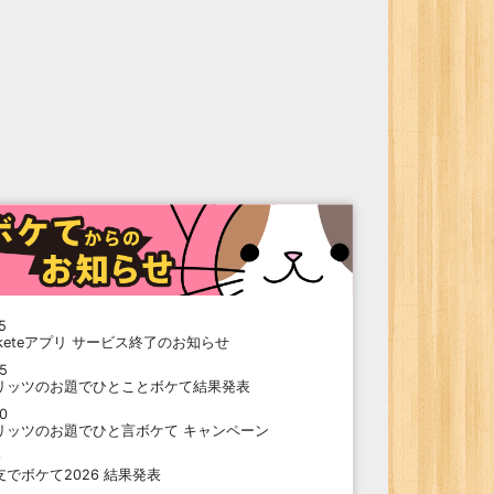
5
oketeアプリ サービス終了のお知らせ
15
リッツのお題でひとことボケて結果発表
10
リッツのお題でひと言ボケて キャンペーン
9
支でボケて2026 結果発表