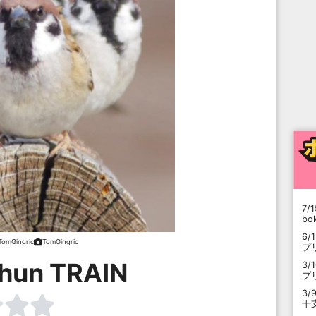
7/1
b
6/
TomGingric
TomGingric
プ
hun TRAIN
3/
プ
3/
干