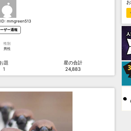
ID:
mmgreen513
ーザー通報
性別
男性
お題
星の合計
1
24,883