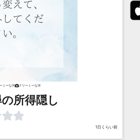
ーミーな河
クリーミーな河
尋の所得隠し
1日くらい前