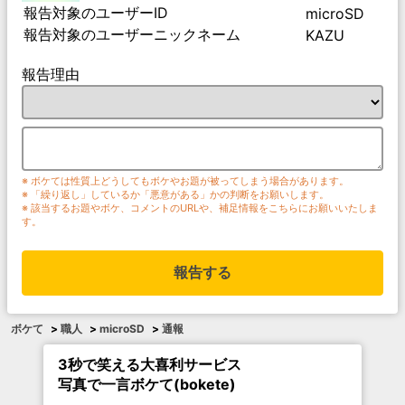
報告対象のユーザーID
microSD
報告対象のユーザーニックネーム
KAZU
報告理由
※ ボケては性質上どうしてもボケやお題が被ってしまう場合があります。
※ 「繰り返し」しているか「悪意がある」かの判断をお願いします。
※ 該当するお題やボケ、コメントのURLや、補足情報をこちらにお願いいたしま
す。
報告する
ボケて
>
職人
>
microSD
>
通報
3秒で笑える大喜利サービス
写真で一言ボケて(bokete)