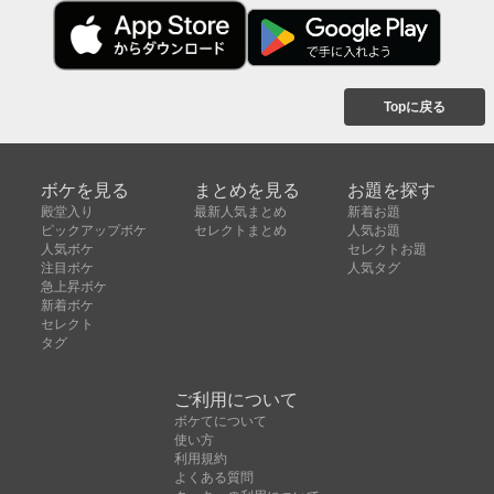
Topに戻る
ボケを見る
まとめを見る
お題を探す
殿堂入り
最新人気まとめ
新着お題
ピックアップボケ
セレクトまとめ
人気お題
人気ボケ
セレクトお題
注目ボケ
人気タグ
急上昇ボケ
新着ボケ
セレクト
タグ
ご利用について
ボケてについて
使い方
利用規約
よくある質問