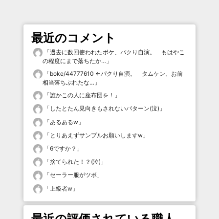
最近のコメント
「
過去に数回使われたボケ、パクり自演。 もはやこ
の程度にまで落ちたか…
」
「
boke/44777610 ←パクり自演。 タムケン、お前
相当落ちぶれたな…
」
「
誰かこの人に座布団を！
」
「
したとたん見向きもされないパターン(泣)
」
「
あるあるw
」
「
とりあえずサンプルお願いしますw
」
「
6ですか？
」
「
捨てられた！？(泣)
」
「
セーラー服がツボ
」
「
上級者w
」
最近の評価されている職人