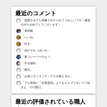
最近のコメント
「
放置させてた画像でボケられてうれしいです！最初
のボケおめでとうございます！
」
「
車泥棒
」
「
いいね
」
「
好き
」
「
顔がそれっぽいw
」
「
新フレーバーかな？
」
「
中古物件
」
「
開示
」
「
お前にセリヌンティウスを救えるか
」
「
でも単純に『分度器頭』よりもエスプリきいてて好
きよ その悪口
」
最近の評価されている職人