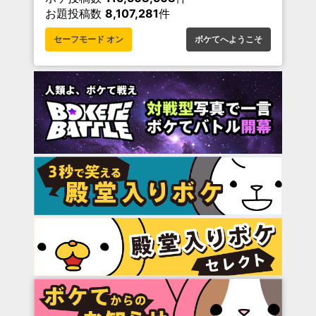
お題投稿数
8,107,281
件
セーフモード オン
ボケてへようこそ