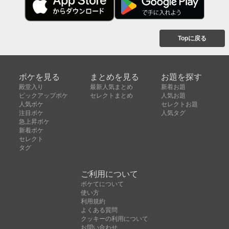
Topに戻る
ボケを見る
まとめを見る
お題を探す
殿堂入り
最新人気まとめ
新着お題
ピックアップボケ
セレクトまとめ
人気お題
人気ボケ
セレクトお題
注目ボケ
人気タグ
急上昇ボケ
新着ボケ
セレクト
タグ
ご利用について
ボケてについて
使い方
利用規約
よくある質問
クッキーの利用について
お問い合わせ