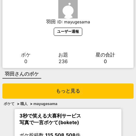
羽田
ID:
mayugesama
ユーザー通報
ボケ
お題
星の合計
0
236
0
羽田
さんのボケ
もっと見る
ボケて
>
職人
>
mayugesama
3秒で笑える大喜利サービス
写真で一言ボケて(bokete)
ボケ投稿数
115,508,508
件