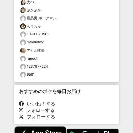
犬dk
ぷかぷか
暴愚男(ボーグマン)
んそゎみ
OAKLEY0961
mtmtmtmg
アヒル隊長
runout
12379×7224
9581
おすすめのボケを毎日お届け
いいね！する
フォローする
フォローする