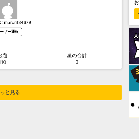
D:
maron134679
ーザー通報
お題
星の合計
110
3
っと見る