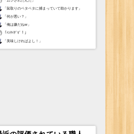
「
ムシされたんだ
」
「
鼠取りのベタベタに捕まっていて助かります
」
「
何が悪い？
」
「
俺は嫌だねw
」
「
ﾊﾝﾀｲﾀﾞｾﾞ！
」
「
美味しければよし！
」