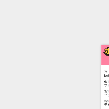
7/1
b
6/
プ
3/
プ
3/
干