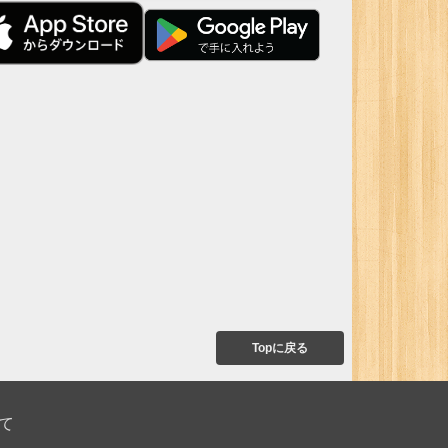
Topに戻る
て