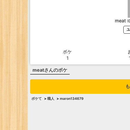
meat
I
ユ
ボケ
1
meat
さんのボケ
も
ボケて
>
職人
>
maron134679