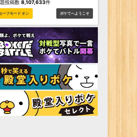
お題投稿数
8,107,633
件
セーフモード オン
ボケてへようこそ