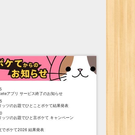
5
oketeアプリ サービス終了のお知らせ
15
リッツのお題でひとことボケて結果発表
10
リッツのお題でひと言ボケて キャンペーン
9
支でボケて2026 結果発表