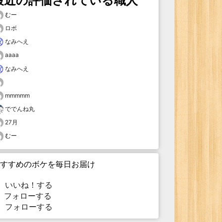
最近の評価されている職人
むー
ロボ
なみへえ
aaaa
なみへえ
mmmmm
ででんね丸
27月
むー
すすめのボケを毎日お届け
いいね！する
フォローする
フォローする