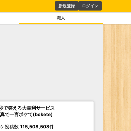
新規登録
ログイン
職人
秒で笑える大喜利サービス
真で一言ボケて(bokete)
ボケ投稿数
115,508,508
件