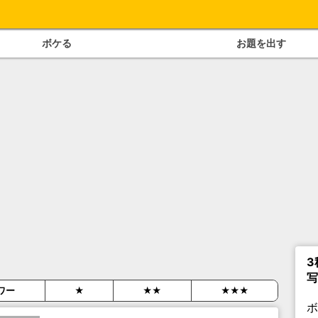
ボケる
お題を出す
3
写
ワー
★
★★
★★★