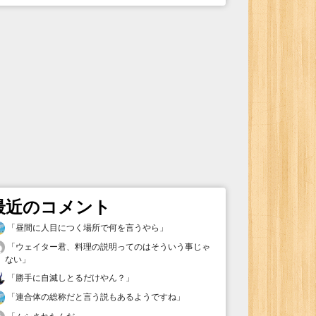
最近のコメント
「
昼間に人目につく場所で何を言うやら
」
「
ウェイター君、料理の説明ってのはそういう事じゃ
ない
」
「
勝手に自滅しとるだけやん？
」
「
連合体の総称だと言う説もあるようですね
」