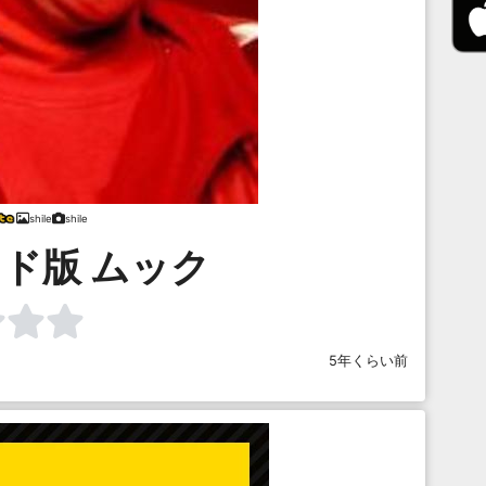
shile
shile
ド版 ムック
5年くらい前