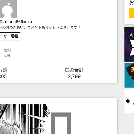
ID:
maria666xoxo
へのおつきあい、コメントありがとうございます！
ーザー通報
性別
女性
お題
星の合計
305
2,799