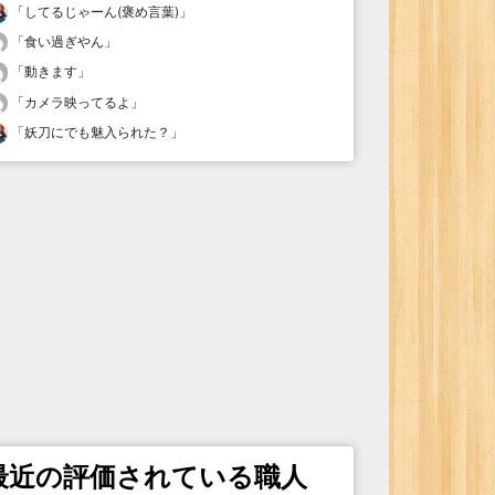
「
してるじゃーん(褒め言葉)
」
「
食い過ぎやん
」
「
動きます
」
「
カメラ映ってるよ
」
「
妖刀にでも魅入られた？
」
最近の評価されている職人