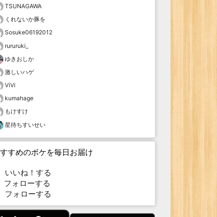
TSUNAGAWA
くれないか豚を
Sosuke06192012
rururuki_
ゆきおしか
激しいハゲ
ViVi
kumahage
もけすけ
星待ちすいせい
すすめのボケを毎日お届け
いいね！する
フォローする
フォローする