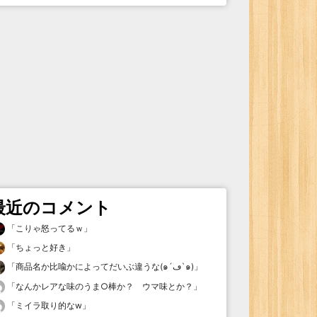
最近のコメント
「
こりゃ怒ってるｗ
」
「
ちょっと好き
」
「
商品名か比喩かによってだいぶ違うな(๑´ڡ`๑)
」
「
なんかレアな味のうま○棒か？ ウマ味とか？
」
「
ミイラ取り的なw
」