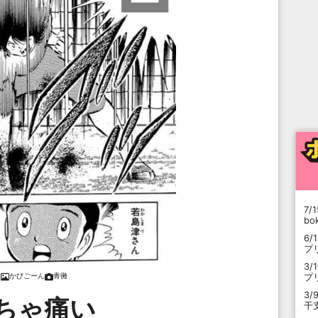
7/1
b
6/
プ
3/
プ
かびごーん
青黴
3/
ちゃ痛い
干