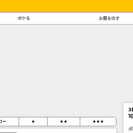
ボケる
お題を出す
3
写
ワー
★
★★
★★★