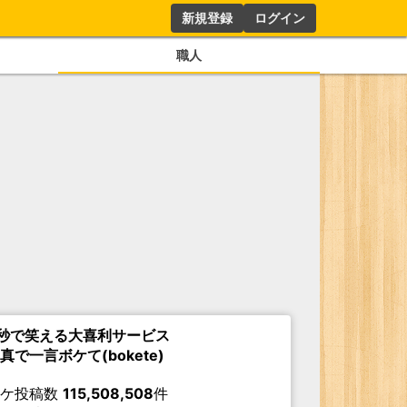
新規登録
ログイン
職人
秒で笑える大喜利サービス
真で一言ボケて(bokete)
ボケ投稿数
115,508,508
件