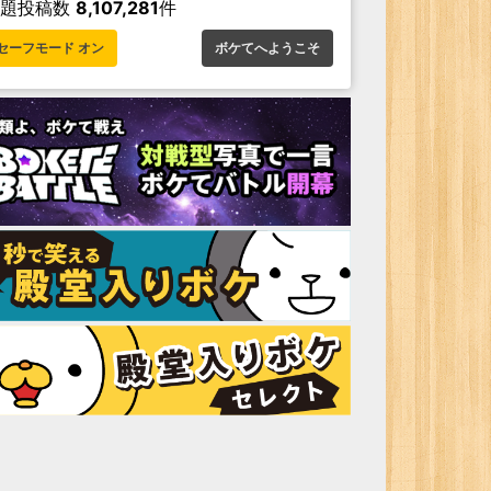
お題投稿数
8,107,281
件
セーフモード オン
ボケてへようこそ