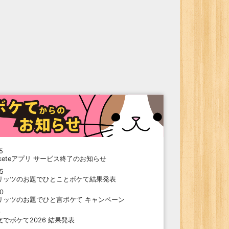
5
oketeアプリ サービス終了のお知らせ
15
リッツのお題でひとことボケて結果発表
10
リッツのお題でひと言ボケて キャンペーン
9
支でボケて2026 結果発表