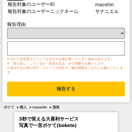
報告対象のユーザーID
maoshin
報告対象のユーザーニックネーム
サナニエル
報告理由
※ ボケては性質上どうしてもボケやお題が被ってしまう場合があります。
※ 「繰り返し」しているか「悪意がある」かの判断をお願いします。
※ 該当するお題やボケ、コメントのURLや、補足情報をこちらにお願いいたしま
す。
報告する
ボケて
>
職人
>
maoshin
>
通報
3秒で笑える大喜利サービス
写真で一言ボケて(bokete)