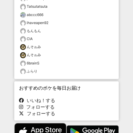
Tatsutatsuta
abccc666
ihaveapen92
もんもん
CIA
んそゎみ
んそゎみ
6brainS
ふらり
おすすめのボケを毎日お届け
いいね！する
フォローする
フォローする