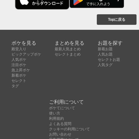
Topに戻る
ボケを見る
まとめを見る
お題を探す
殿堂入り
最新人気まとめ
新着お題
ピックアップボケ
セレクトまとめ
人気お題
人気ボケ
セレクトお題
注目ボケ
人気タグ
急上昇ボケ
新着ボケ
セレクト
タグ
ご利用について
ボケてについて
使い方
利用規約
よくある質問
クッキーの利用について
お問い合わせ