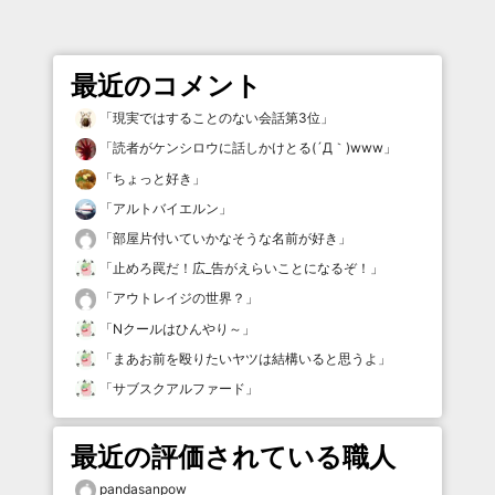
最近のコメント
「
現実ではすることのない会話第3位
」
「
読者がケンシロウに話しかけとる(´Д｀)www
」
「
ちょっと好き
」
「
アルトバイエルン
」
「
部屋片付いていかなそうな名前が好き
」
「
止めろ罠だ！広_告がえらいことになるぞ！
」
「
アウトレイジの世界？
」
「
Nクールはひんやり～
」
「
まあお前を殴りたいヤツは結構いると思うよ
」
「
サブスクアルファード
」
最近の評価されている職人
pandasanpow