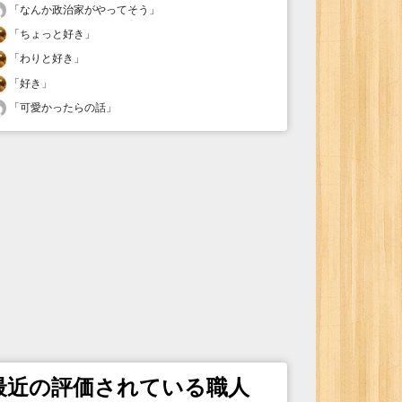
「
なんか政治家がやってそう
」
「
ちょっと好き
」
「
わりと好き
」
「
好き
」
「
可愛かったらの話
」
最近の評価されている職人