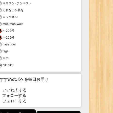
キヨスケ=テンペスト
くれないか豚を
ロックオン
mofumofuwolf
n-202号
n-202号
nayandol
tsgs
ロボ
hikiniku
すすめのボケを毎日お届け
いいね！する
フォローする
フォローする