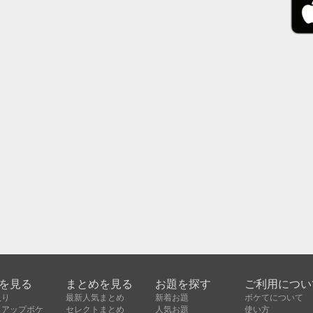
を見る
まとめを見る
お題を探す
ご利用につい
入り
最新人気まとめ
新着お題
ボケてについて
クアップボケ
セレクトまとめ
人気お題
使い方