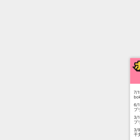
7/1
b
6/
プ
3/
プ
3/
干