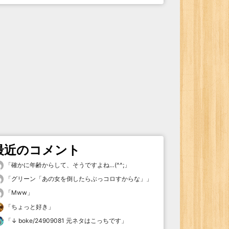
最近のコメント
「
確かに年齢からして、そうですよね…(^^;
」
「
グリーン「あの女を倒したらぶっコロすからな」
」
「
Mww
」
「
ちょっと好き
」
「
↓ boke/24909081 元ネタはこっちです
」