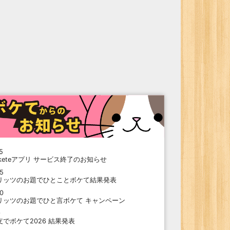
5
oketeアプリ サービス終了のお知らせ
15
リッツのお題でひとことボケて結果発表
10
リッツのお題でひと言ボケて キャンペーン
9
支でボケて2026 結果発表