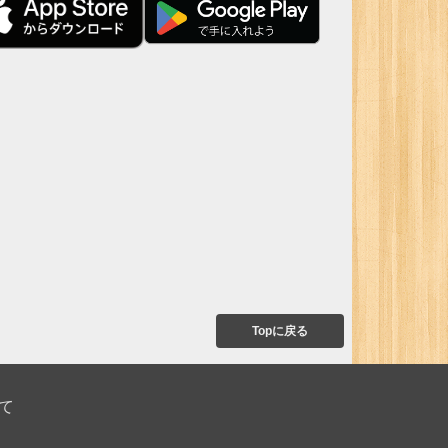
Topに戻る
て