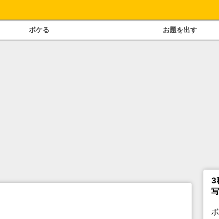
ボケる
お題を出す
3
写