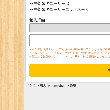
報告対象のユーザーID
報告対象のユーザーニックネーム
報告理由
※ ボケては性質上どうしてもボケやお題が被ってしまう場合があ
※ 「繰り返し」しているか「悪意がある」かの判断をお願いしま
※ 該当するお題やボケ、コメントのURLや、補足情報をこちらに
ボケて
>
職人
>
mamichan
>
通報