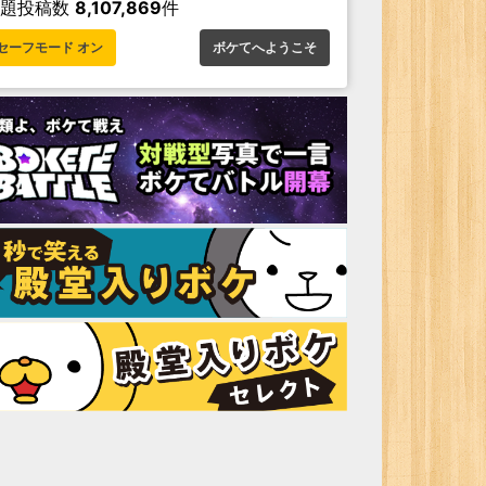
お題投稿数
8,107,869
件
セーフモード オン
ボケてへようこそ