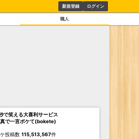
新規登録
ログイン
職人
秒で笑える大喜利サービス
真で一言ボケて(bokete)
ボケ投稿数
115,513,567
件