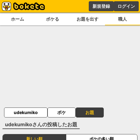
新規登録
ログイン
ホーム
ボケる
お題を出す
職人
udekumiko
ボケ
お題
udekumiko
さんの投稿したお題
新しい順
ボケの多い順