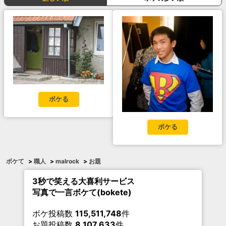
ボケる
ボケる
ボケて
>
職人
>
malrock
>
お題
3秒で笑える大喜利サービス
写真で一言ボケて(bokete)
ボケ投稿数
115,511,748
件
お題投稿数
8,107,633
件