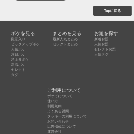
Topに戻る
ボケを見る
まとめを見る
お題を探す
殿堂入り
最新人気まとめ
新着お題
ピックアップボケ
セレクトまとめ
人気お題
人気ボケ
セレクトお題
注目ボケ
人気タグ
急上昇ボケ
新着ボケ
セレクト
タグ
ご利用について
ボケてについて
使い方
利用規約
よくある質問
クッキーの利用について
お問い合わせ
広告掲載について
運営会社