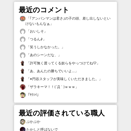
最近のコメント
「
｢アンパンマンは君さ｣の子の頭、差し出しないとい
けないもんなぁ
」
「
おいしそ
」
「
つるん♪
」
「
笑うしかなかった。
」
「
あのシーンだな、
」
「
許可無く渡ってくる奴らをやっつけてね♡
」
「
あ、あんたの勝ちでいいよ…
」
「
※円谷スタッフが美味しくいただきました。
」
「
ザラキーマ！！(´Д｀)ｗｗｗ
」
「
ﾔﾗｼｲ
」
最近の評価されている職人
ぷかぷか
たかしと呼ばないで