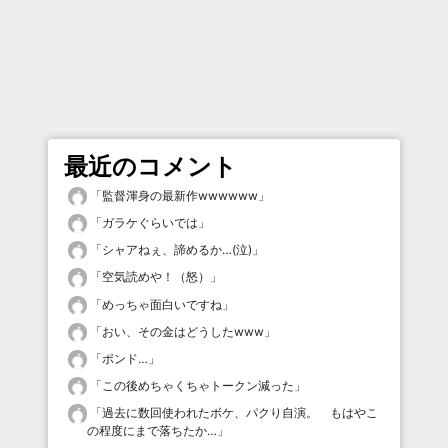
最近のコメント
「
監督渾身の最新作wwwwww
」
「
ガラケぐらいでは
」
「
シャアねぇ、諦めるか…(泣)
」
「
空気読めや！（怒）
」
「
めっちゃ面白いですね
」
「
おい、その金はどうしたwww
」
「
ポンド…
」
「
この後めちゃくちゃトークン減った
」
「
過去に数回使われたボケ、パクり自演。 もはやこ
の程度にまで落ちたか…
」