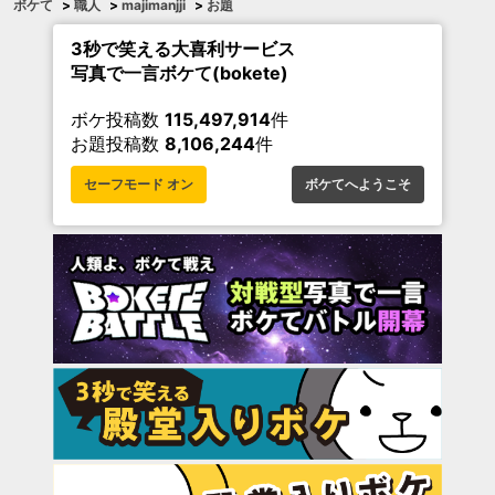
ボケて
>
職人
>
majimanjji
>
お題
3秒で笑える大喜利サービス
写真で一言ボケて(bokete)
ボケ投稿数
115,497,914
件
お題投稿数
8,106,244
件
セーフモード オン
ボケてへようこそ