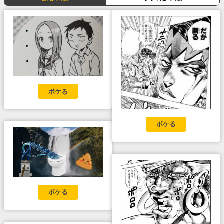
ボケる
ボケる
ボケる