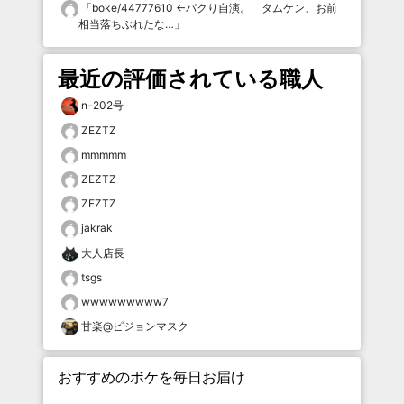
「
boke/44777610 ←パクり自演。 タムケン、お前
相当落ちぶれたな…
」
最近の評価されている職人
n-202号
ZEZTZ
mmmmm
ZEZTZ
ZEZTZ
jakrak
大人店長
tsgs
wwwwwwwww7
甘楽@ピジョンマスク
おすすめのボケを毎日お届け