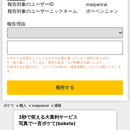
報告対象のユーザーID
maipenrai
報告対象のユーザーニックネーム
ボーペンニャン
報告理由
※ ボケては性質上どうしてもボケやお題が被ってしまう場合があります。
※ 「繰り返し」しているか「悪意がある」かの判断をお願いします。
※ 該当するお題やボケ、コメントのURLや、補足情報をこちらにお願いいたしま
す。
報告する
ボケて
>
職人
>
maipenrai
>
通報
3秒で笑える大喜利サービス
写真で一言ボケて(bokete)