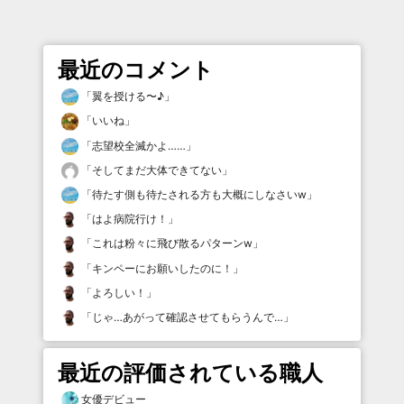
最近のコメント
「
翼を授ける〜♪
」
「
いいね
」
「
志望校全滅かよ……
」
「
そしてまだ大体できてない
」
「
待たす側も待たされる方も大概にしなさいw
」
「
はよ病院行け！
」
「
これは粉々に飛び散るパターンw
」
「
キンペーにお願いしたのに！
」
「
よろしい！
」
「
じゃ…あがって確認させてもらうんで…
」
最近の評価されている職人
女優デビュー