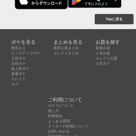
Topに戻る
ボケを見る
まとめを見る
お題を探す
殿堂入り
最新人気まとめ
新着お題
ピックアップボケ
セレクトまとめ
人気お題
人気ボケ
セレクトお題
注目ボケ
人気タグ
急上昇ボケ
新着ボケ
セレクト
タグ
ご利用について
ボケてについて
使い方
利用規約
よくある質問
クッキーの利用について
お問い合わせ