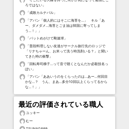
ろではない
」
「
成敗カルナバル
」
「
アバン「個人的にはそこに海苔を…」 キル「あ
ー、ダメダメ…海苔とごま油は韓国に寄ってしま
う…！」
」
「
バットめがけて剛速球
」
「
普段料理しない友達がサークル旅行先のロッジで
「リナちゃーん、お米って洗う時洗剤いる？」と聞い
てきた時の衝撃
」
「
回転寿司梯子…って音で聴くとなんだか必殺技名っ
ぽい
」
「
アバン「ああいうのをくらったのは…あー…何回目
かな…？ うん、まあ…多分10回以上くらってるから
な…！」
」
最近の評価されている職人
ユッキー
むー
TSUNAGAWA