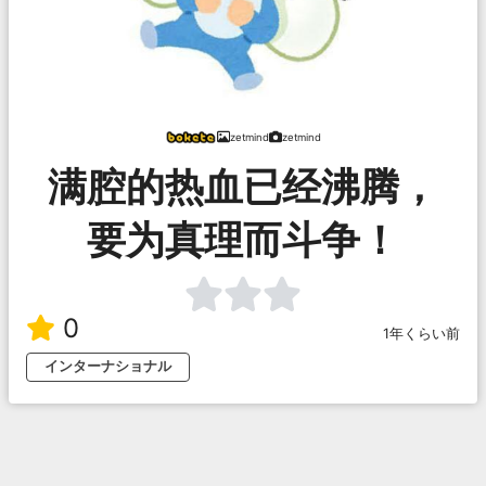
zetmind
zetmind
满腔的热血已经沸腾，
要为真理而斗争！
0
1年くらい前
インターナショナル