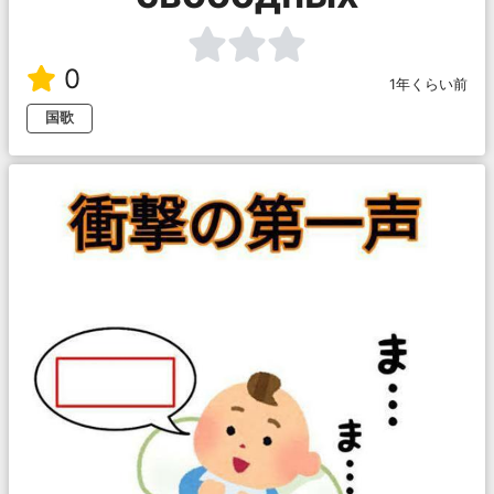
0
1年くらい前
国歌