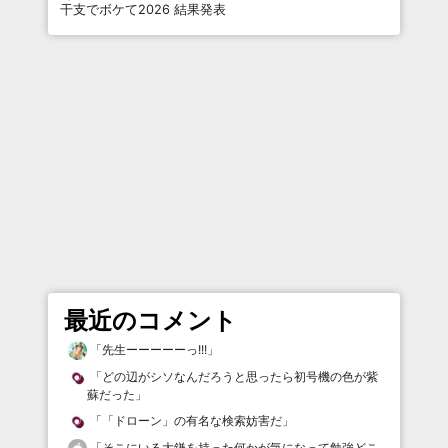
干支でボケて2026 結果発表
最近のコメント
「
先生ーーーーーっ!!!
」
「
どの辺がシソなんだろうと思ったら初号機の色が紫
蘇だった
」
「
「ドローン」の有名な検索妨害だ
」
「
そこにいる大鎌を持った何かが気になって勉強どこ