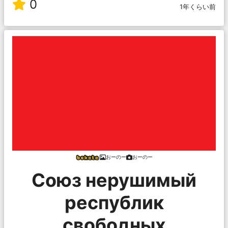
0
1年くらい前
おーのー
おーのー
Союз нерушимый
республик
свободных