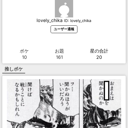
lovely_chika
ID:
lovely_chika
ユーザー通報
ボケ
お題
星の合計
10
161
20
推しボケ