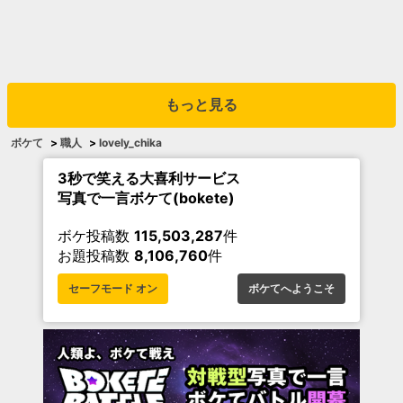
もっと見る
ボケて
>
職人
>
lovely_chika
3秒で笑える大喜利サービス
写真で一言ボケて(bokete)
ボケ投稿数
115,503,287
件
お題投稿数
8,106,760
件
セーフモード オン
ボケてへようこそ