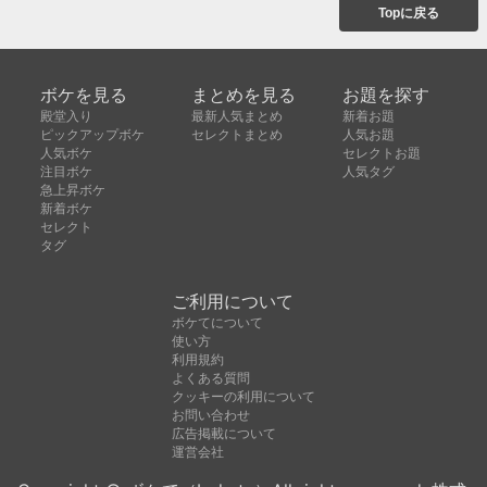
Topに戻る
ボケを見る
まとめを見る
お題を探す
殿堂入り
最新人気まとめ
新着お題
ピックアップボケ
セレクトまとめ
人気お題
人気ボケ
セレクトお題
注目ボケ
人気タグ
急上昇ボケ
新着ボケ
セレクト
タグ
ご利用について
ボケてについて
使い方
利用規約
よくある質問
クッキーの利用について
お問い合わせ
広告掲載について
運営会社