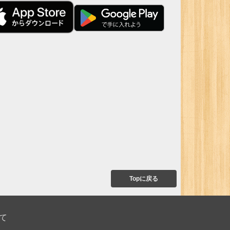
Topに戻る
て