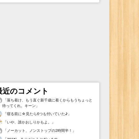
最近のコメント
「
落ち着け、もう直ぐ新千歳に着くからもうちょっと
待ってくれ。キーン
」
「
寝る前に☆見たら6つも付いていた♪
」
「
いや、誰かおしりかもよ。
」
「
ノーカット、ノンストップの2時間半！
」