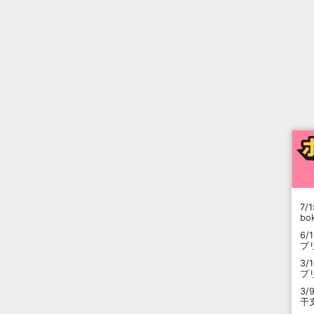
7/1
b
6/
プ
3/
プ
3/
干