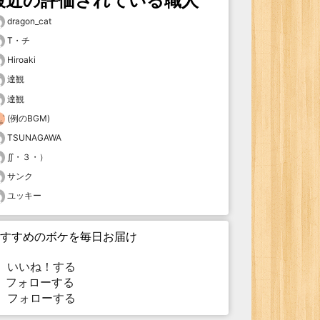
最近の評価されている職人
dragon_cat
T・チ
Hiroaki
達観
達観
(例のBGM)
TSUNAGAWA
∬・３・）
サンク
ユッキー
すすめのボケを毎日お届け
いいね！する
フォローする
フォローする