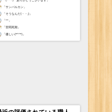
「
(*^^*) ありがとうございます
」
「
サンバルカン
」
「
そうなんだ(・・;)
」
「
^^
」
「
苦悶死期
」
「
優しい(*^^*)
」