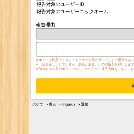
報告対象のユーザーID
報告対象のユーザーニックネーム
報告理由
※ ボケては性質上どうしてもボケやお題が被ってしまう場合があ
※ 「繰り返し」しているか「悪意がある」かの判断をお願いしま
※ 該当するお題やボケ、コメントのURLや、補足情報をこちらに
ボケて
>
職人
>
lingmua
>
通報