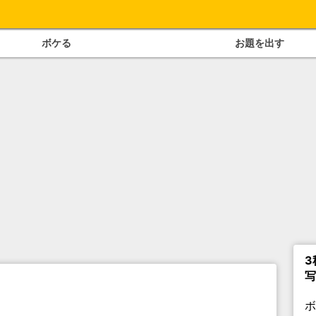
ボケる
お題を出す
3
写