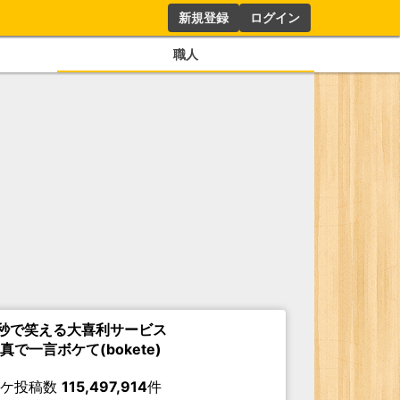
新規登録
ログイン
職人
秒で笑える大喜利サービス
真で一言ボケて(bokete)
ボケ投稿数
115,497,914
件