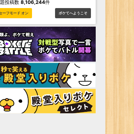
お題投稿数
8,106,244
件
セーフモード オン
ボケてへようこそ