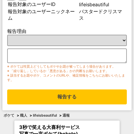
報告対象のユーザーID
lifeisbeautiful
報告対象のユーザーニックネー
バスタードクリスマ
ム
ス
報告理由
※ ボケては性質上どうしてもボケやお題が被ってしまう場合があります。
※ 「繰り返し」しているか「悪意がある」かの判断をお願いします。
※ 該当するお題やボケ、コメントのURLや、補足情報をこちらにお願いいたしま
す。
報告する
ボケて
>
職人
>
lifeisbeautiful
>
通報
3秒で笑える大喜利サービス
写真で一言ボケて(bokete)