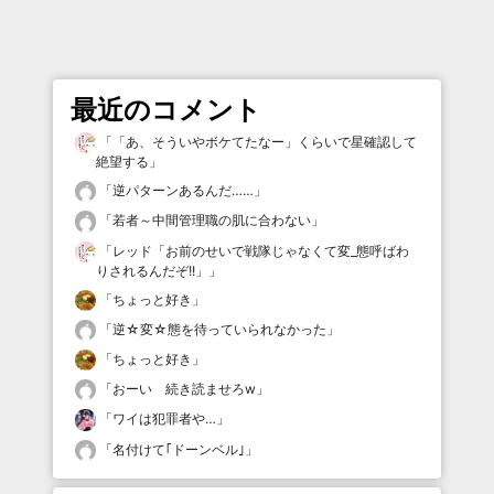
最近のコメント
「
「あ、そういやボケてたなー」くらいで星確認して
絶望する
」
「
逆パターンあるんだ……
」
「
若者～中間管理職の肌に合わない
」
「
レッド「お前のせいで戦隊じゃなくて変_態呼ばわ
りされるんだぞ!!」
」
「
ちょっと好き
」
「
逆☆変☆態を待っていられなかった
」
「
ちょっと好き
」
「
おーい 続き読ませろw
」
「
ワイは犯罪者や…
」
「
名付けて｢ドーンベル｣
」