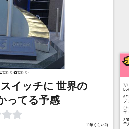
玄米パン
玄米パン
スイッチに 世界の
7/1
b
かってる予感
6/
プ
3/
プ
3/
干
11年くらい前