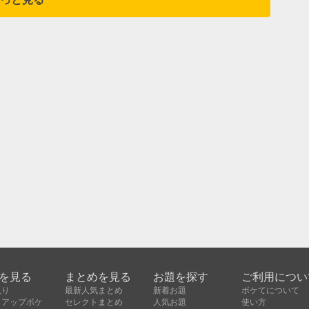
を見る
まとめを見る
お題を探す
ご利用につい
入り
最新人気まとめ
新着お題
ボケてについて
クアップボケ
セレクトまとめ
人気お題
使い方