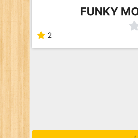
FUNKY M
2
も