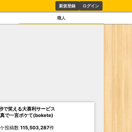
新規登録
ログイン
職人
秒で笑える大喜利サービス
真で一言ボケて(bokete)
ボケ投稿数
115,503,287
件