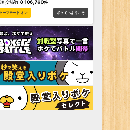
お題投稿数
8,106,760
件
セーフモード オン
ボケてへようこそ