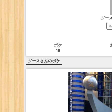
グー
ユ
ボケ
16
グース
さんのボケ