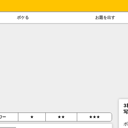
ボケる
お題を出す
3
写
ワー
★
★★
★★★