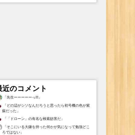
最近のコメント
「
先生ーーーーーっ!!!
」
「
どの辺がシソなんだろうと思ったら初号機の色が紫
蘇だった
」
「
「ドローン」の有名な検索妨害だ
」
「
そこにいる大鎌を持った何かが気になって勉強どこ
ろではない
」