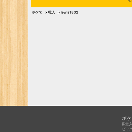
ボケて
>
職人
>
lewis1832
ボケ
殿堂
ピッ