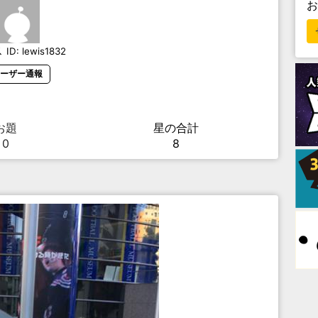
ス
ID:
lewis1832
ーザー通報
お題
星の合計
0
8