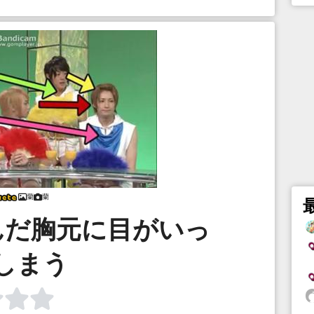
蘭
蘭
んだ胸元に目がいっ
しまう