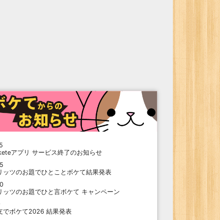
5
oketeアプリ サービス終了のお知らせ
15
リッツのお題でひとことボケて結果発表
10
リッツのお題でひと言ボケて キャンペーン
9
支でボケて2026 結果発表