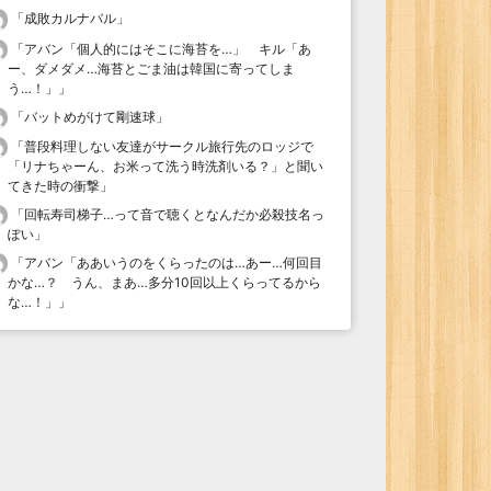
「
成敗カルナバル
」
「
アバン「個人的にはそこに海苔を…」 キル「あ
ー、ダメダメ…海苔とごま油は韓国に寄ってしま
う…！」
」
「
バットめがけて剛速球
」
「
普段料理しない友達がサークル旅行先のロッジで
「リナちゃーん、お米って洗う時洗剤いる？」と聞い
てきた時の衝撃
」
「
回転寿司梯子…って音で聴くとなんだか必殺技名っ
ぽい
」
「
アバン「ああいうのをくらったのは…あー…何回目
かな…？ うん、まあ…多分10回以上くらってるから
な…！」
」