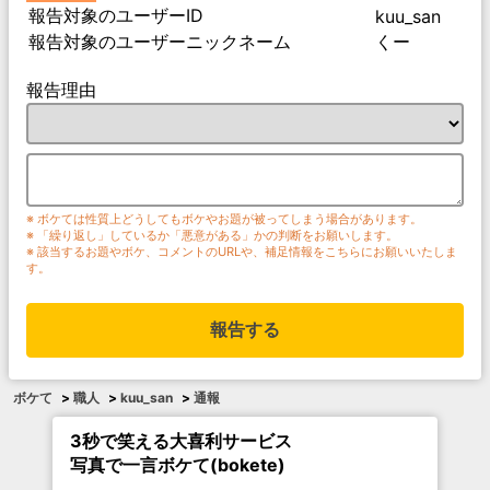
報告対象のユーザーID
kuu_san
報告対象のユーザーニックネーム
くー
報告理由
※ ボケては性質上どうしてもボケやお題が被ってしまう場合があります。
※ 「繰り返し」しているか「悪意がある」かの判断をお願いします。
※ 該当するお題やボケ、コメントのURLや、補足情報をこちらにお願いいたしま
す。
報告する
ボケて
>
職人
>
kuu_san
>
通報
3秒で笑える大喜利サービス
写真で一言ボケて(bokete)