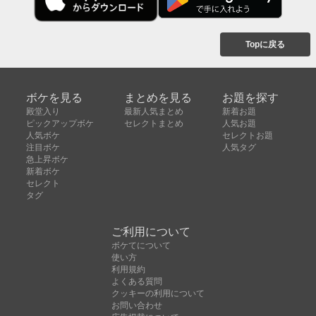
Topに戻る
ボケを見る
まとめを見る
お題を探す
殿堂入り
最新人気まとめ
新着お題
ピックアップボケ
セレクトまとめ
人気お題
人気ボケ
セレクトお題
注目ボケ
人気タグ
急上昇ボケ
新着ボケ
セレクト
タグ
ご利用について
ボケてについて
使い方
利用規約
よくある質問
クッキーの利用について
お問い合わせ