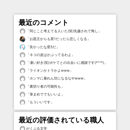
最近のコメント
「
同じこと考えてる人いた(笑)先越されて悔し
」
「
お題主からも星1だったら悲しくなる
」
「
良かったな星5だ
」
「
ネコの皮はかぶってるわよ
」
「
凄い好き(笑)ボケてとの出会いに感謝です(*^^*)
」
「
ライオンかトラかよwww
」
「
ホンマに暴れん坊になるなやwww
」
「
裏切り者の可能性も
」
「
筆まめででもいいよ
」
「
もういいです
」
最近の評価されている職人
がくぶる文学