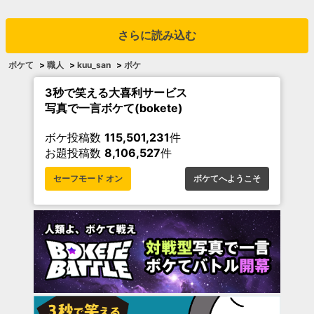
さらに読み込む
ボケて
>
職人
>
kuu_san
>
ボケ
3秒で笑える大喜利サービス
写真で一言ボケて(bokete)
ボケ投稿数
115,501,231
件
お題投稿数
8,106,527
件
セーフモード オン
ボケてへようこそ