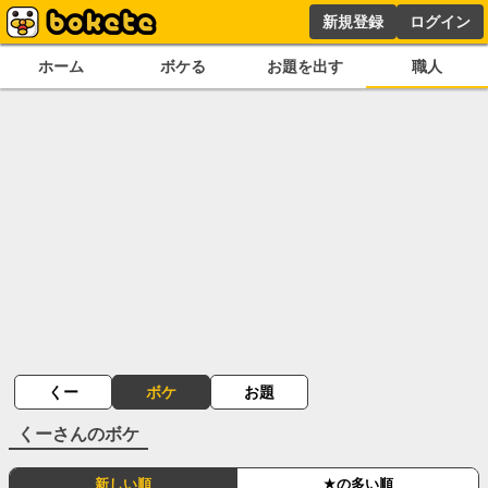
新規登録
ログイン
ホーム
ボケる
お題を出す
職人
くー
ボケ
お題
くー
さんのボケ
新しい順
★の多い順