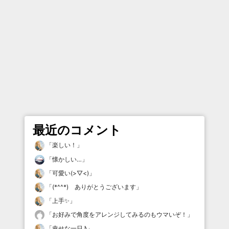
最近のコメント
「
楽しい！
」
「
懐かしい…
」
「
可愛い(>▽<)
」
「
(*^^*) ありがとうございます
」
「
上手✨
」
「
お好みで角度をアレンジしてみるのもウマいぞ！
」
「
幸せな一日♪
」