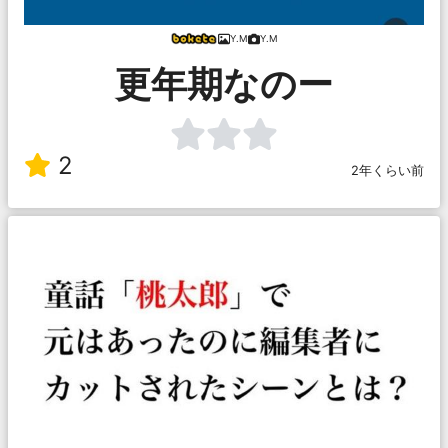
Y.M
Y.M
更年期なのー
2
2年くらい前