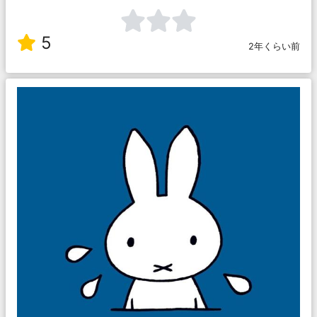
5
2年くらい前