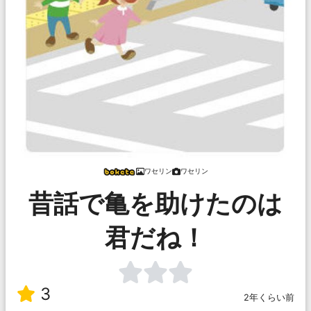
ワセリン
ワセリン
昔話で亀を助けたのは
君だね！
3
2年くらい前