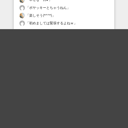
「
ボヤッキーとちゃうねん
」
「
楽しそう(*^^*)
」
「
初めましては緊張するよねｗ
」
最近の評価されている職人
シアンフロッ子
タムケン2
プリティ慶
yasu
tsgs
えいよう
tsgs
Daisuke00320
あみだくじ
クラウン