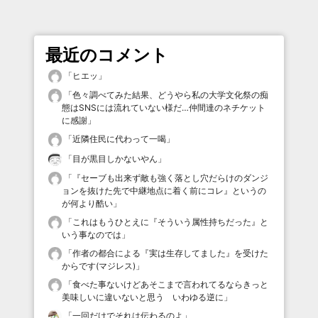
最近のコメント
「
ヒエッ
」
「
色々調べてみた結果、どうやら私の大学文化祭の痴
態はSNSには流れていない様だ…仲間達のネチケット
に感謝
」
「
近隣住民に代わって一喝
」
「
目が黒目しかないやん
」
「
『セーブも出来ず敵も強く落とし穴だらけのダンジ
ョンを抜けた先で中継地点に着く前にコレ』というの
が何より酷い
」
「
これはもうひとえに『そういう属性持ちだった』と
いう事なのでは
」
「
作者の都合による『実は生存してました』を受けた
からです(マジレス)
」
「
食べた事ないけどあそこまで言われてるならきっと
美味しいに違いないと思う いわゆる逆に
」
「
一回だけでそれは伝わるのよ
」