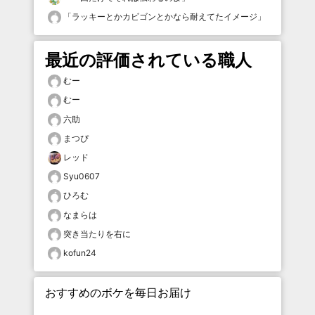
「
ラッキーとかカビゴンとかなら耐えてたイメージ
」
最近の評価されている職人
むー
むー
六助
まつぴ
レッド
Syu0607
ひろむ
なまらは
突き当たりを右に
kofun24
おすすめのボケを毎日お届け