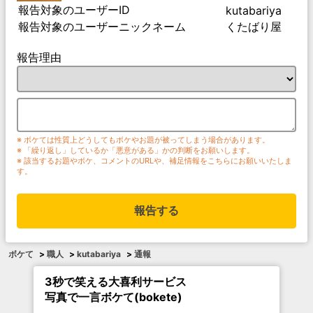
報告対象のユーザーID
kutabariya
報告対象のユーザーニックネーム
くたばり屋
報告理由
※ ボケては性質上どうしてもボケやお題が被ってしまう場合があります。
※ 「繰り返し」しているか「悪意がある」かの判断をお願いします。
※ 該当するお題やボケ、コメントのURLや、補足情報をこちらにお願いいたしま
す。
報告する
ボケて
>
職人
>
kutabariya
>
通報
3秒で笑える大喜利サービス
写真で一言ボケて(bokete)