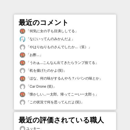
最近のコメント
「
何気に女の子も目潰ししてる
」
「
なにいってんのみかんだよ
」
「
やはりねりものさんでしたか…（笑）
」
「
お酢…
」
「
うわぁ…こんなん出てきたらランプ捨てる
」
「
机を揚げたのかよ(笑)
」
「
ほな、何の味がするんやろ？パパンの味とか
」
「
Car Drone (笑)
」
「
懐かしい…一太郎。帰ってこーい一太郎ぅ
」
「
この状況で何を思ってんだよ(笑)
」
最近の評価されている職人
ユッキー