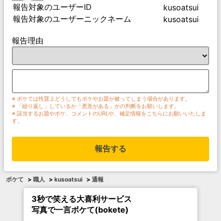
報告対象のユーザーID
kusoatsui
報告対象のユーザーニックネーム
kusoatsui
報告理由
※ ボケては性質上どうしてもボケやお題が被ってしまう場合があります。
※ 「繰り返し」しているか「悪意がある」かの判断をお願いします。
※ 該当するお題やボケ、コメントのURLや、補足情報をこちらにお願いいたしま
す。
報告する
ボケて
>
職人
>
kusoatsui
>
通報
3秒で笑える大喜利サービス
写真で一言ボケて(bokete)