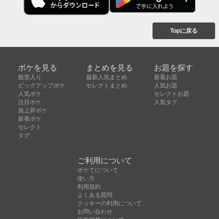
Topに戻る
ボケを見る
まとめを見る
お題を探す
殿堂入り
最新人気まとめ
新着お題
ピックアップボケ
セレクトまとめ
人気お題
人気ボケ
セレクトお題
注目ボケ
人気タグ
急上昇ボケ
新着ボケ
セレクト
タグ
ご利用について
ボケてについて
使い方
利用規約
よくある質問
クッキーの利用について
お問い合わせ