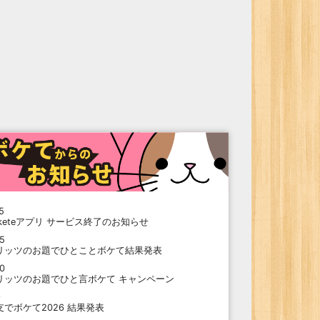
5
oketeアプリ サービス終了のお知らせ
15
リッツのお題でひとことボケて結果発表
10
リッツのお題でひと言ボケて キャンペーン
9
支でボケて2026 結果発表