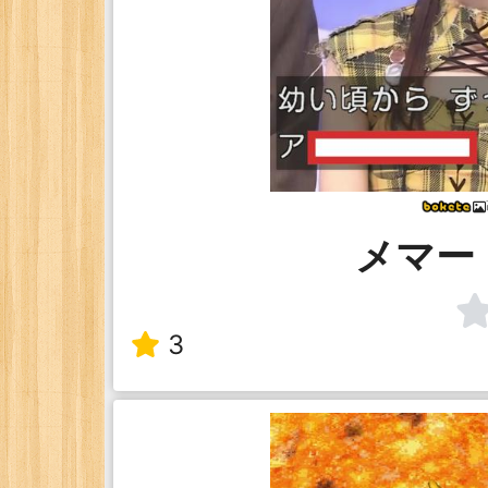
メマー
3