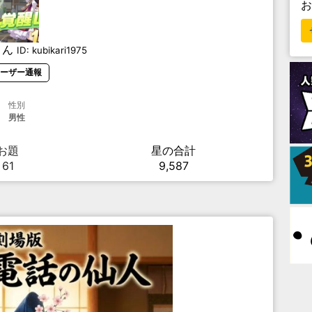
さん
ID:
kubikari1975
ーザー通報
性別
男性
お題
星の合計
61
9,587