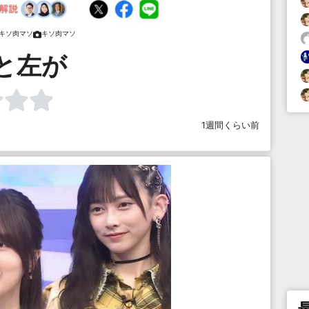
キソ肉マソ
キソ肉マソ
と左が
1週間くらい前