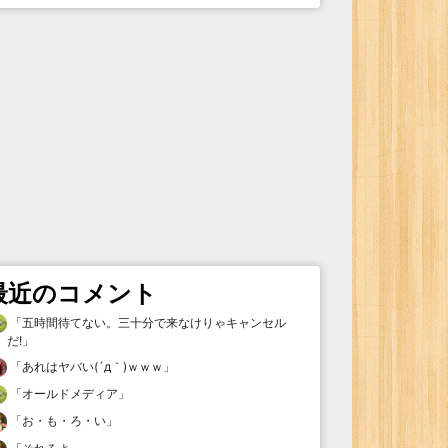
最近のコメント
「
五時間待てない。三十分で来なけりゃキャンセル
だ!
」
「
あれはヤバい(´д｀)ｗｗｗ
」
「
オールドメディア
」
「
お・も・ろ・い
」