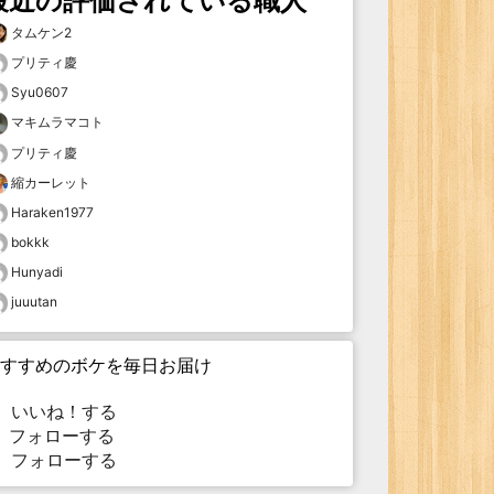
最近の評価されている職人
タムケン2
プリティ慶
Syu0607
マキムラマコト
プリティ慶
縮カーレット
Haraken1977
bokkk
Hunyadi
juuutan
すすめのボケを毎日お届け
いいね！する
フォローする
フォローする