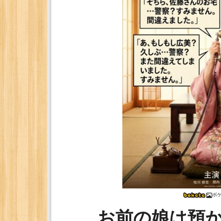
ボ
お前の娘は預