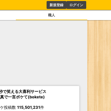
新規登録
ログイン
職人
秒で笑える大喜利サービス
真で一言ボケて(bokete)
ボケ投稿数
115,501,231
件