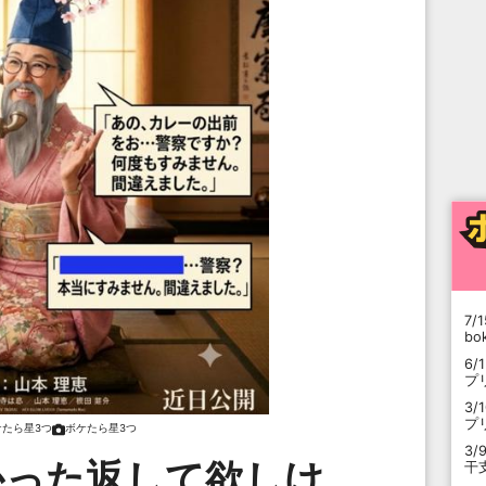
7/1
b
6/
プ
3/
プ
ケたら星3つ
ボケたら星3つ
3/
かった返して欲しけ
干