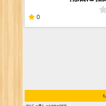
0
も
ボケて
>
職人
>
kubikari1975