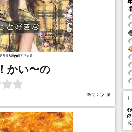
高所得者層
高所得者層
！かい〜の
1週間くらい前
お