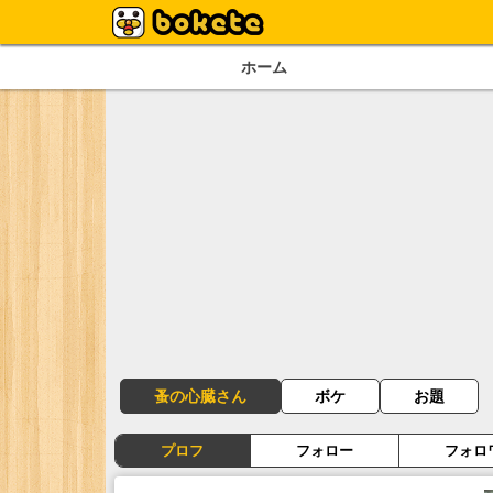
ホーム
蚤の心臓さん
ボケ
お題
プロフ
フォロー
フォロ