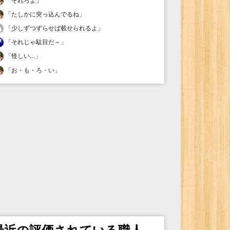
「
それろよ
」
「
たしかに突っ込んでるね
」
「
少しずつずらせば載せられるよ
」
「
それじゃ駄目だ～
」
「
怪しい…
」
「
お・も・ろ・い
」