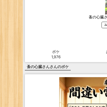
蚤の心臓
ユ
ボケ
1,976
蚤の心臓さん
さんのボケ