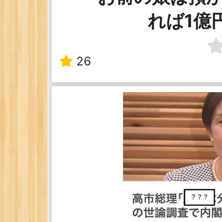
れば1億
26