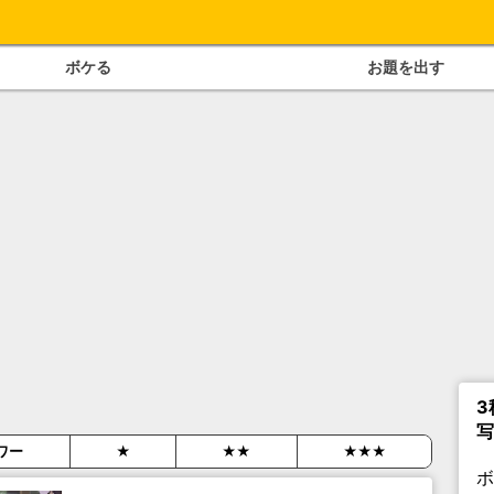
ボケる
お題を出す
3
写
ワー
★
★★
★★★