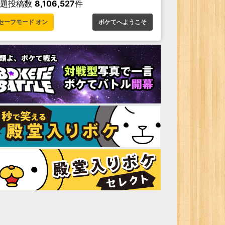
お題投稿数
8,106,527
件
セーフモード オン
ボケてへようこそ