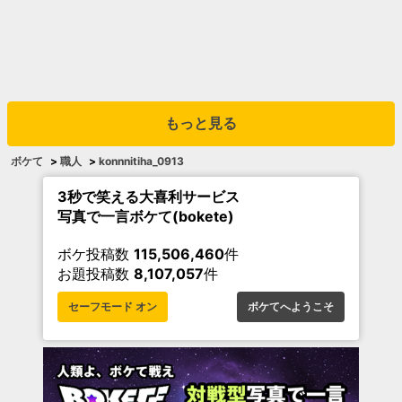
もっと見る
ボケて
>
職人
>
konnnitiha_0913
3秒で笑える大喜利サービス
写真で一言ボケて(bokete)
ボケ投稿数
115,506,460
件
お題投稿数
8,107,057
件
セーフモード オン
ボケてへようこそ