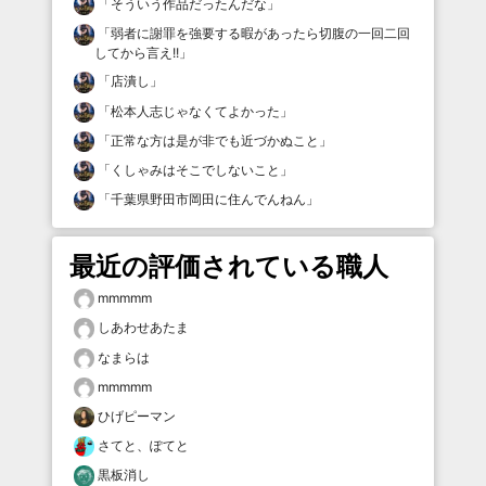
「
そういう作品だったんだな
」
「
弱者に謝罪を強要する暇があったら切腹の一回二回
してから言え!!
」
「
店潰し
」
「
松本人志じゃなくてよかった
」
「
正常な方は是が非でも近づかぬこと
」
「
くしゃみはそこでしないこと
」
「
千葉県野田市岡田に住んでんねん
」
最近の評価されている職人
mmmmm
しあわせあたま
なまらは
mmmmm
ひげピーマン
さてと、ぽてと
黒板消し