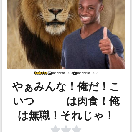
konnnitiha_0913
konnnitiha_0913
やぁみんな！俺だ！こ
いつ は肉食！俺
は無職！それじゃ！