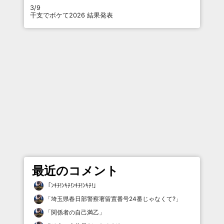
3/9
干支でボケて2026 結果発表
最近のコメント
「
ﾝｷﾁ!ﾝｷﾁ!ﾝｷﾁ!ﾝｷﾁ!
」
「
埼玉県春日部警察署留置番号24番じゃなくて?
」
「
関係者の自己満乙
」