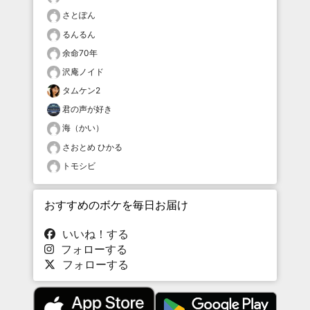
さとぽん
るんるん
余命70年
沢庵ノイド
タムケン2
君の声が好き
海（かい）
さおとめ ひかる
トモシビ
おすすめのボケを毎日お届け
いいね！する
フォローする
フォローする