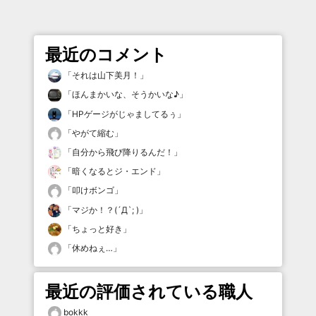
最近のコメント
「
それは山下美月！
」
「
ほんまかいな、そうかいな♪
」
「
HPゲージがじゃましてるぅ
」
「
やがて縮む
」
「
自分から飛び降りるんだ！
」
「
暗くなるとジ・エンド
」
「
叩けボンゴ
」
「
マジか！？(´Д`; )
」
「
ちょっと好き
」
「
休めねぇ…
」
最近の評価されている職人
bokkk