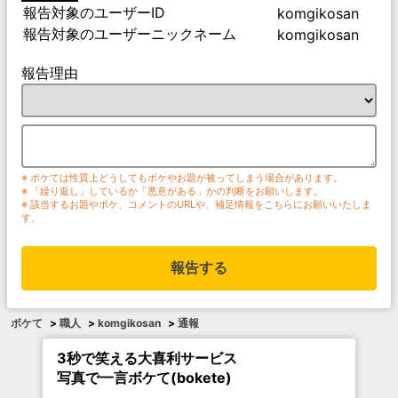
報告対象のユーザーID
komgikosan
報告対象のユーザーニックネーム
komgikosan
報告理由
※ ボケては性質上どうしてもボケやお題が被ってしまう場合があります。
※ 「繰り返し」しているか「悪意がある」かの判断をお願いします。
※ 該当するお題やボケ、コメントのURLや、補足情報をこちらにお願いいたしま
す。
報告する
ボケて
>
職人
>
komgikosan
>
通報
3秒で笑える大喜利サービス
写真で一言ボケて(bokete)