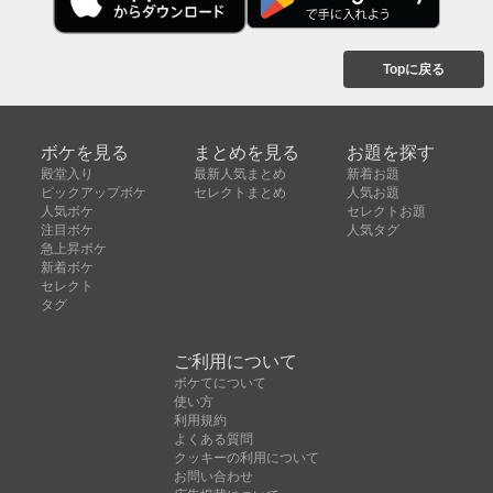
Topに戻る
ボケを見る
まとめを見る
お題を探す
殿堂入り
最新人気まとめ
新着お題
ピックアップボケ
セレクトまとめ
人気お題
人気ボケ
セレクトお題
注目ボケ
人気タグ
急上昇ボケ
新着ボケ
セレクト
タグ
ご利用について
ボケてについて
使い方
利用規約
よくある質問
クッキーの利用について
お問い合わせ