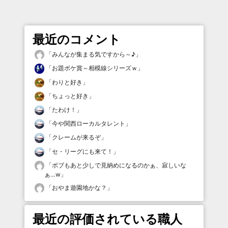
最近のコメント
「
みんなが集まる気ですから～♪
」
「
お題ボケ賞～相模線シリーズｗ
」
「
わりと好き
」
「
ちょっと好き
」
「
たわけ！
」
「
今や関西ローカルタレント
」
「
クレームが来るぞ
」
「
セ・リーグにも来て！
」
「
ボブもあと少しで見納めになるのかぁ、寂しいな
ぁ…w
」
「
おやま遊園地かな？
」
最近の評価されている職人