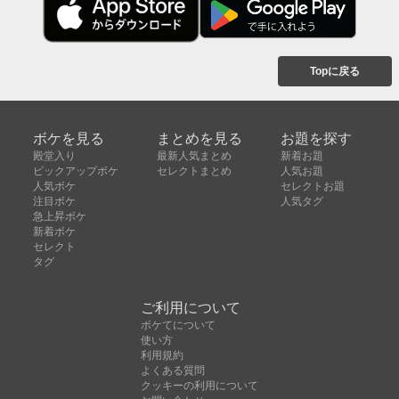
Topに戻る
ボケを見る
まとめを見る
お題を探す
殿堂入り
最新人気まとめ
新着お題
ピックアップボケ
セレクトまとめ
人気お題
人気ボケ
セレクトお題
注目ボケ
人気タグ
急上昇ボケ
新着ボケ
セレクト
タグ
ご利用について
ボケてについて
使い方
利用規約
よくある質問
クッキーの利用について