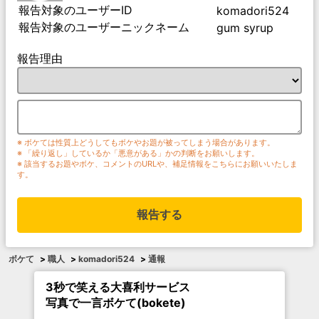
報告対象のユーザーID
komadori524
報告対象のユーザーニックネーム
gum syrup
報告理由
※ ボケては性質上どうしてもボケやお題が被ってしまう場合があります。
※ 「繰り返し」しているか「悪意がある」かの判断をお願いします。
※ 該当するお題やボケ、コメントのURLや、補足情報をこちらにお願いいたしま
す。
報告する
ボケて
>
職人
>
komadori524
>
通報
3秒で笑える大喜利サービス
写真で一言ボケて(bokete)