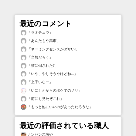
最近のコメント
「
ラオチュウ
」
「
あんたもや高市
」
「
ネーミングセンスがダサい!
」
「
当然だろう
」
「
誰に倒された?
」
「
いや、やりそうやけどね…
」
「
上手いなー
」
「
いにしえからのボケてのノリ
」
「
前にも見たぞこれ
」
「
もっと他にいいのがあっただろうな
」
最近の評価されている職人
ナンセンス坊や