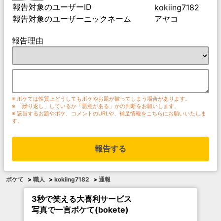
報告対象のユーザーID
kokiing7182
報告対象のユーザーニックネーム
アヤコ
報告理由
※ ボケては性質上どうしてもボケやお題が被ってしまう場合があります。
※ 「繰り返し」しているか「悪意がある」かの判断をお願いします。
※ 該当するお題やボケ、コメントのURLや、補足情報をこちらにお願いいたしま
す。
報告する
ボケて
>
職人
>
kokiing7182
>
通報
3秒で笑える大喜利サービス
写真で一言ボケて(bokete)