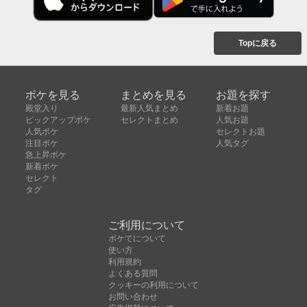
Topに戻る
ボケを見る
まとめを見る
お題を探す
殿堂入り
最新人気まとめ
新着お題
ピックアップボケ
セレクトまとめ
人気お題
人気ボケ
セレクトお題
注目ボケ
人気タグ
急上昇ボケ
新着ボケ
セレクト
タグ
ご利用について
ボケてについて
使い方
利用規約
よくある質問
クッキーの利用について
お問い合わせ