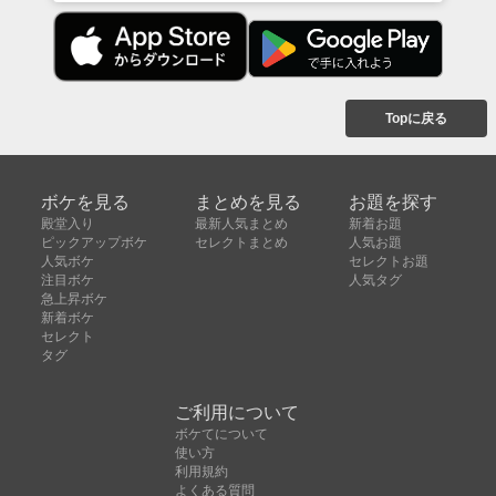
Topに戻る
ボケを見る
まとめを見る
お題を探す
殿堂入り
最新人気まとめ
新着お題
ピックアップボケ
セレクトまとめ
人気お題
人気ボケ
セレクトお題
注目ボケ
人気タグ
急上昇ボケ
新着ボケ
セレクト
タグ
ご利用について
ボケてについて
使い方
利用規約
よくある質問