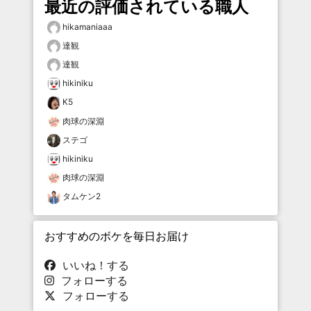
最近の評価されている職人
hikamaniaaa
達観
達観
hikiniku
K5
肉球の深淵
ステゴ
hikiniku
肉球の深淵
タムケン2
おすすめのボケを毎日お届け
いいね！する
フォローする
フォローする