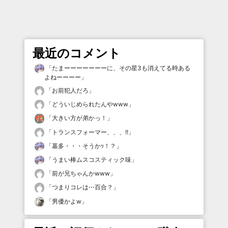
最近のコメント
「
たまーーーーーーーに、その星3も消えてる時ある
よねーーーー
」
「
お前犯人だろ
」
「
どういじめられたんやwww
」
「
大きい方が弟かっ！
」
「
トランスフォーマー、、、!!
」
「
墓多・・・そうかｯ！？
」
「
うまい棒ムスコスティック味
」
「
前が兄ちゃんかwww
」
「
つまりコレは⋯百合？
」
「
男優かよw
」