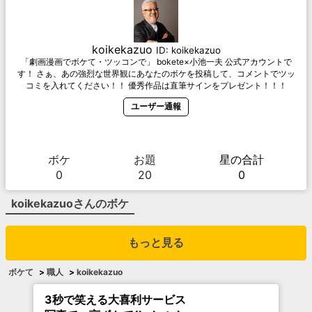
koikekazuo
ID:
koikekazuo
「劇画漫画でボケて・ツッコンで」 bokete×小池一夫 公式アカウントで
す！ さぁ、あの強烈な世界観にあなたのボケを投稿して、コメントでツッ
コミを入れてください！！ 優秀作品は直筆サインをプレゼント！！！
ユーザー通報
ボケ
お題
星の合計
0
20
0
koikekazuo
さんのボケ
もっと見る
ボケて
>
職人
>
koikekazuo
3秒で笑える大喜利サービス