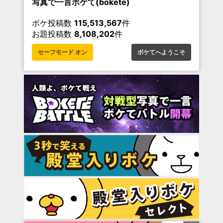
写真で一言ボケて(bokete)
ボケ投稿数
115,513,567
件
お題投稿数
8,108,202
件
セーフモード オン
ボケてへようこそ