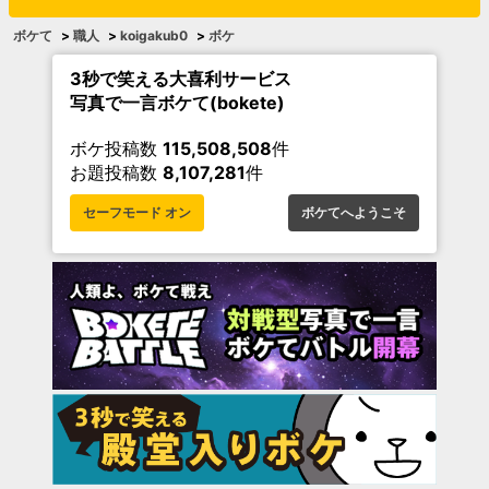
ボケて
>
職人
>
koigakub0
>
ボケ
3秒で笑える大喜利サービス
写真で一言ボケて(bokete)
ボケ投稿数
115,508,508
件
お題投稿数
8,107,281
件
セーフモード オン
ボケてへようこそ