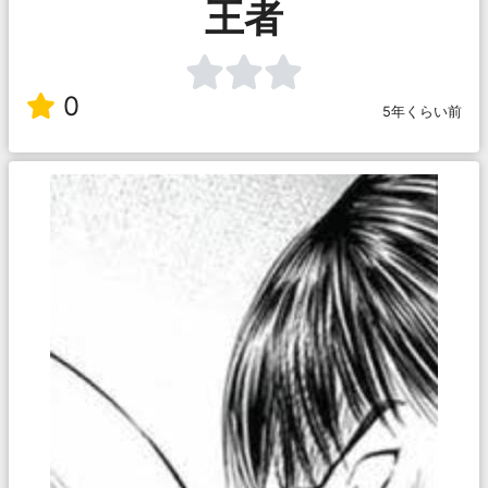
王者
0
5年くらい前