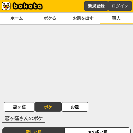
新規登録
ログイン
ホーム
ボケる
お題を出す
職人
恋ヶ窪
ボケ
お題
恋ヶ窪
さんのボケ
新しい順
★の多い順