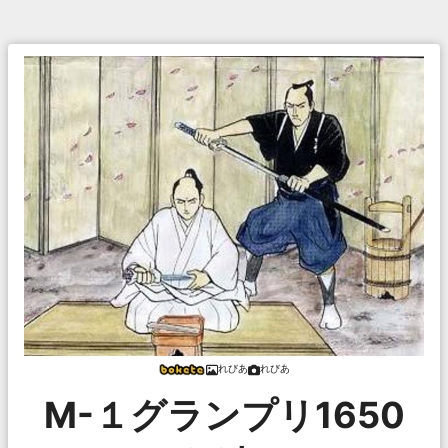
れびあ
れびあ
M-１グランプリ1650