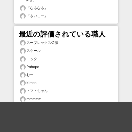
ｗｗ
」
「
なるなる
」
「
さいこー
」
最近の評価されている職人
スープレックス佐藤
スケール
ニック
Pohopo
むー
kimon
トマトちゃん
mmmmm
onigiri_senbei
どんまい鼻毛
おすすめのボケを毎日お届け