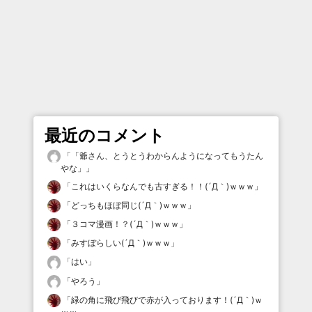
最近のコメント
「
「爺さん、とうとうわからんようになってもうたん
やな」
」
「
これはいくらなんでも古すぎる！！(´Д｀)ｗｗｗ
」
「
どっちもほぼ同じ(´Д｀)ｗｗｗ
」
「
３コマ漫画！？(´Д｀)ｗｗｗ
」
「
みすぼらしい(´Д｀)ｗｗｗ
」
「
はい
」
「
やろう
」
「
緑の角に飛び飛びで赤が入っております！(´Д｀)ｗ