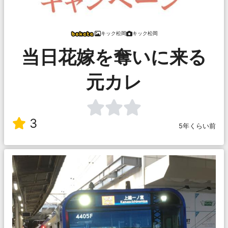
キック松岡
キック松岡
当日花嫁を奪いに来る
元カレ
3
5年くらい前