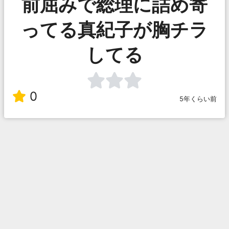
前屈みで総理に詰め寄
ってる真紀子が胸チラ
してる
0
5年くらい前