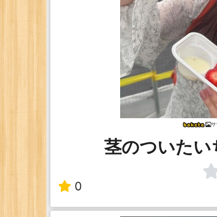
サ
茎のついたい
0