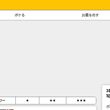
ボケる
お題を出す
3
写
ワー
★
★★
★★★