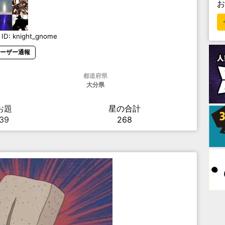
ID:
knight_gnome
ーザー通報
都道府県
大分県
お題
星の合計
39
268