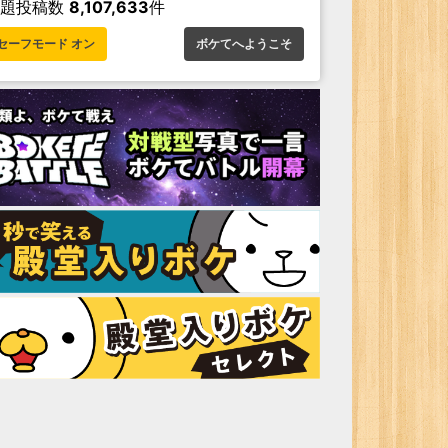
お題投稿数
8,107,633
件
セーフモード オン
ボケてへようこそ