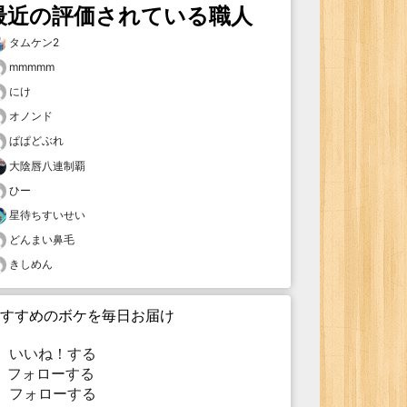
最近の評価されている職人
タムケン2
mmmmm
にけ
オノンド
ぱぱどぶれ
大陰唇八連制覇
ひー
星待ちすいせい
どんまい鼻毛
きしめん
すすめのボケを毎日お届け
いいね！する
フォローする
フォローする