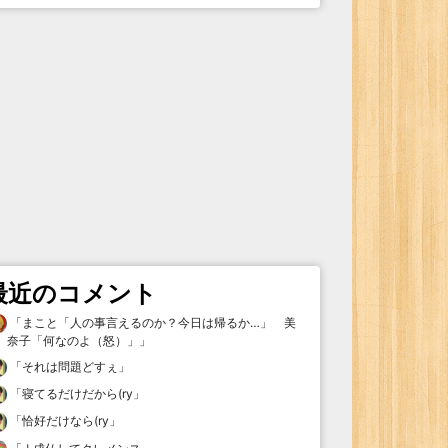
最近のコメント
「
まこと「人の事言えるのか？今日は帰るか…」 美
奈子「何なのよ（怒）」
」
「
それは問題どすぇ
」
「
寝てるだけだから(ry
」
「
恰好だけなら(ry
」