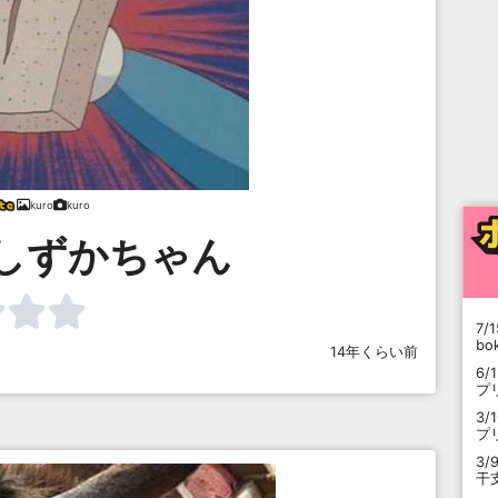
kuro
kuro
しずかちゃん
7/1
b
14年くらい前
6/
プ
3/
プ
3/
干