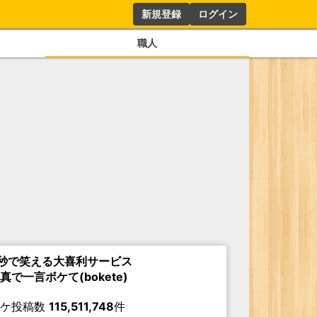
新規登録
ログイン
職人
秒で笑える大喜利サービス
真で一言ボケて(bokete)
ボケ投稿数
115,511,748
件