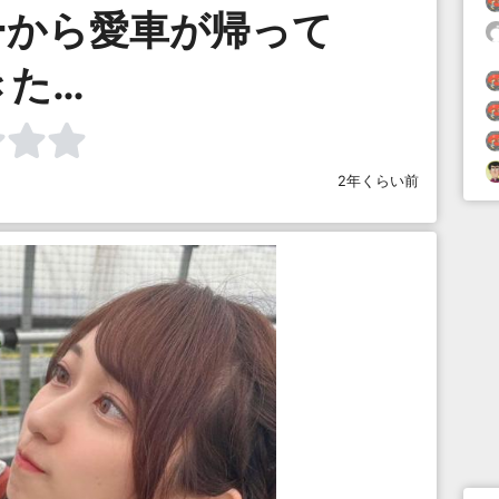
ーから愛車が帰って
きた…
2年くらい前