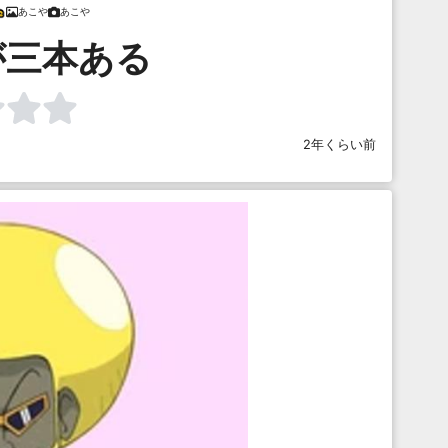
あこや
あこや
が三本ある
2年くらい前