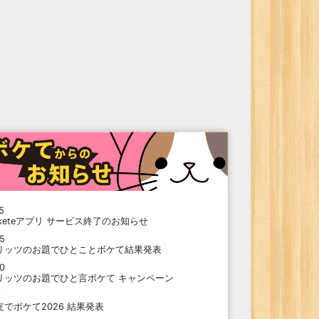
5
oketeアプリ サービス終了のお知らせ
15
リッツのお題でひとことボケて結果発表
10
リッツのお題でひと言ボケて キャンペーン
9
支でボケて2026 結果発表