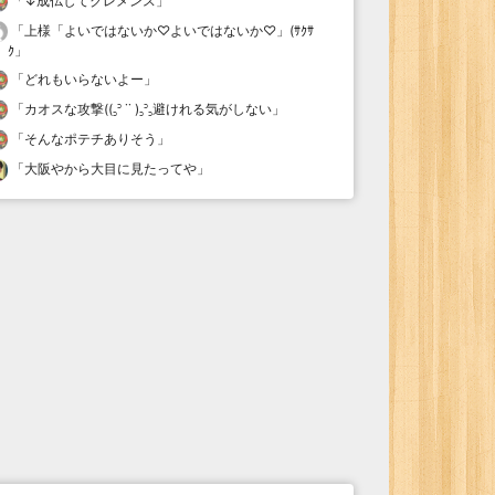
「
↓成仏してクレメンス
」
「
上様「よいではないか♡よいではないか♡」(ｻｸｻ
ｸ
」
「
どれもいらないよー
」
「
カオスな攻撃((꜆꜄ ˙˙ )꜆꜄꜆避けれる気がしない
」
「
そんなポテチありそう
」
「
大阪やから大目に見たってや
」