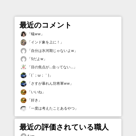
最近のコメント
「
蟻ww
」
「
インド象を上に！
」
「
自分は氷河期じゃないよw
」
「
5だよw
」
「
目の焦点が…合ってない…
」
「
(´；ω；｀)
」
「
さすが暴れん坊将軍ww
」
「
いいね
」
「
好き
」
「
一度は考えたことあるやつ
」
最近の評価されている職人
むー