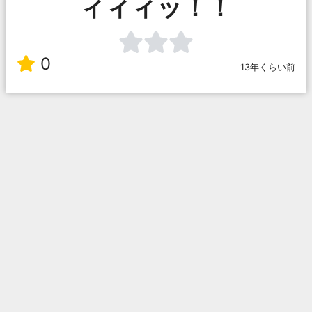
ィィィッ！！
0
13年くらい前