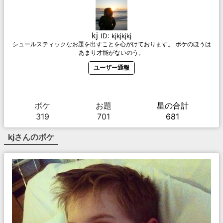
kj
ID:
kjkjkjkj
シュールスティックなお題を出すことを心がけております。 ボケのほうは
あまり才能がないのう。
ユーザー通報
ボケ
お題
星の合計
319
701
681
kj
さんのボケ