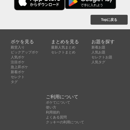
Topに戻る
ボケを見る
まとめを見る
お題を探す
殿堂入り
最新人気まとめ
新着お題
ピックアップボケ
セレクトまとめ
人気お題
人気ボケ
セレクトお題
注目ボケ
人気タグ
急上昇ボケ
新着ボケ
セレクト
タグ
ご利用について
ボケてについて
使い方
利用規約
よくある質問
クッキーの利用について
お問い合わせ