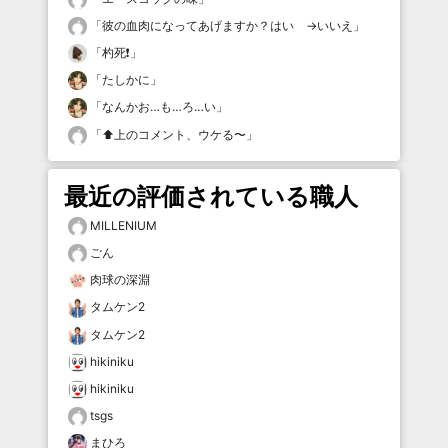
「
彼の血肉になってあげますか？はい →いいえ
」
「
杓死❗️
」
「
たしかに
」
「
なんかお…も…ろ…い
」
「
⬆️上のコメント、ウケる〜
」
最近の評価されている職人
MILLENIUM
ごん
肉球の深淵
タムケン2
タムケン2
hikiniku
hikiniku
tsgs
まひろ