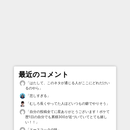
最近のコメント
「
はたして、このネタが通じる人がここにどれだけい
るのやら
」
「
悲しすぎる
」
「
むしろ長くやってた人ほどいつもの癖でやりそう
」
「
自分の投稿全てに星ありがとうございます！ボケて
歴1日の自分でも累積300が近づいていてとても嬉し
い！！
」
「
エースコックの味
」