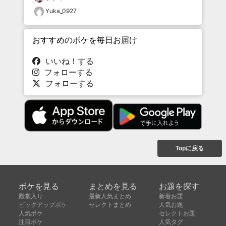
Yuka_0927
おすすめのボケを毎日お届け
いいね！する
フォローする
フォローする
Topに戻る
ボケを見る
まとめを見る
お題を探す
殿堂入り
最新人気まとめ
新着お題
ピックアップボケ
セレクトまとめ
人気お題
人気ボケ
セレクトお題
注目ボケ
人気タグ