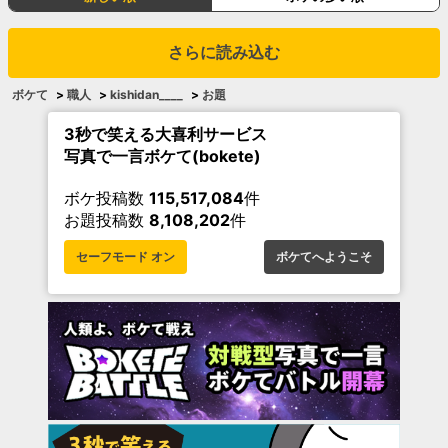
さらに読み込む
ボケて
>
職人
>
kishidan____
>
お題
3秒で笑える大喜利サービス
写真で一言ボケて(bokete)
ボケ投稿数
115,517,084
件
お題投稿数
8,108,202
件
セーフモード オン
ボケてへようこそ