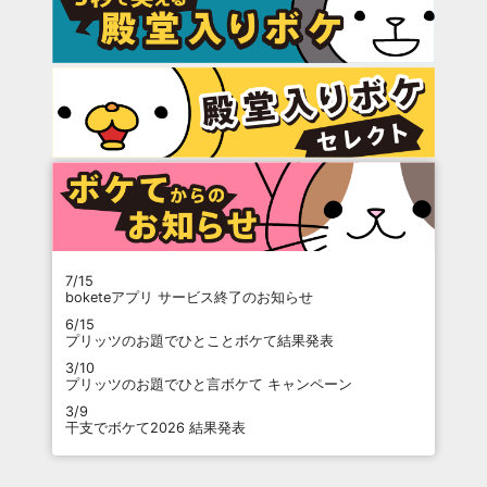
7/15
boketeアプリ サービス終了のお知らせ
6/15
プリッツのお題でひとことボケて結果発表
3/10
プリッツのお題でひと言ボケて キャンペーン
3/9
干支でボケて2026 結果発表