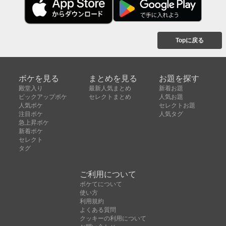
Topに戻る
ボケを見る
まとめを見る
お題を探す
殿堂入り
最新人気まとめ
新着お題
ピックアップボケ
セレクトまとめ
人気お題
人気ボケ
セレクトお題
注目ボケ
人気タグ
急上昇ボケ
新着ボケ
セレクト
タグ
ご利用について
ボケてについて
使い方
利用規約
よくある質問
クッキーの利用について