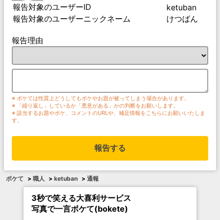
報告対象のユーザーID
ketuban
報告対象のユーザーニックネーム
けつばん
報告理由
※ ボケては性質上どうしてもボケやお題が被ってしまう場合があります。
※ 「繰り返し」しているか「悪意がある」かの判断をお願いします。
※ 該当するお題やボケ、コメントのURLや、補足情報をこちらにお願いいたしま
す。
報告する
ボケて
>
職人
>
ketuban
>
通報
3秒で笑える大喜利サービス
写真で一言ボケて(bokete)