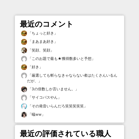
最近のコメント
「
ちょっと好き
」
「
まあまあ好き
」
「
笑顔、笑顔
」
「
このお題で最も★獲得数多いと予想
」
「
好き
」
「
厳選しても斬らなきゃならない者はたくさんいるん
だが、
」
「
3の倍数しか言いません。
」
「
サイコパスやん
」
「
その発音いらんだろ笑笑笑笑笑
」
「
蟻ww
」
最近の評価されている職人